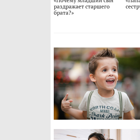
«Почему младший сын
«Пап
раздражает старшего
сестр
брата?»