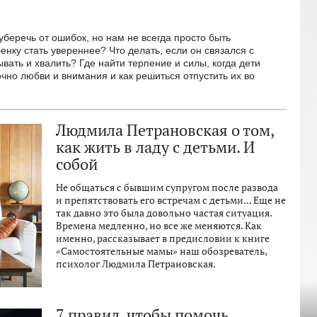
уберечь от ошибок, но нам не всегда просто быть
нку стать увереннее? Что делать, если он связался с
ать и хвалить? Где найти терпение и силы, когда дети
очно любви и внимания и как решиться отпустить их во
Людмила Петрановская о том,
как жить в ладу с детьми. И
собой
Не общаться с бывшим супругом после развода
и препятствовать его встречам с детьми... Еще не
так давно это была довольно частая ситуация.
Времена медленно, но все же меняются. Как
именно, рассказывает в предисловии к книге
«Самостоятельные мамы» наш обозреватель,
психолог Людмила Петрановская.
7 правил, чтобы помочь