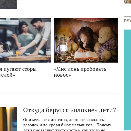
PS
я пугают ссоры
«Мне лень пробовать
телей»
новое»
Откуда берутся «плохие» дети?
Они мучают животных, дергают за волосы
девочек и до крови бьют мальчиков… Почему
дети проявляют жестокость и как этого не