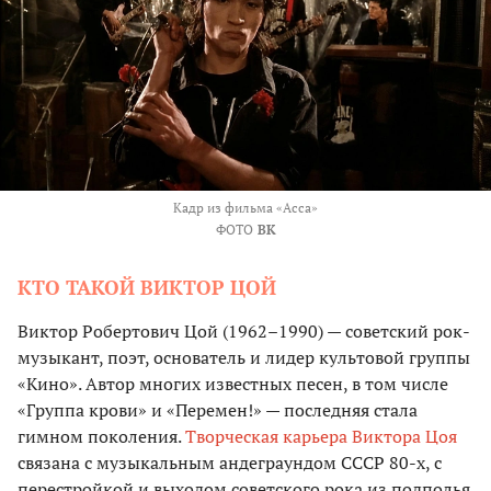
Кадр из фильма «Асса»
ФОТО
ВК
КТО ТАКОЙ ВИКТОР ЦОЙ
Виктор Робертович Цой (1962–1990) — советский рок-
музыкант, поэт, основатель и лидер культовой группы
«Кино». Автор многих известных песен, в том числе
«Группа крови» и «Перемен!» — последняя стала
гимном поколения.
Творческая карьера Виктора Цоя
связана с музыкальным андеграундом СССР 80-х, с
перестройкой и выходом советского рока из подполья