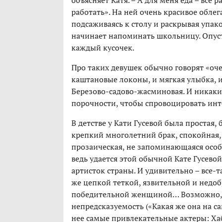
объясняет Катя. – А для меня еда – все 
работать». На ней очень красивое обле
подсаживаясь к столу и раскрывая упак
начинает напоминать школьницу. Опусти
каждый кусочек.
Про таких девушек обычно говорят «очен
каштановые локоны, и мягкая улыбка, и 
Березово-садово-жасминовая. И никаки
порочности, чтобы спровоцировать ин
В детстве у Кати Гусевой была простая,
крепкий многолетний брак, спокойная, 
прозаическая, не запоминающаяся особ
ведь удается этой обычной Кате Гусево
артисток страны. И удивительно – все-
же цепкой теткой, язвительной и недоб
победительной женщиной… Возможно, э
непредсказуемость («Какая же она на са
нее самые привлекательные актеры: Хаб