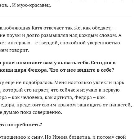
нов… И муж-красавец.
влюбляющая Катя отвечает так же, как обедает, –
шие паузы и долго размышляя над каждым словом. А
кст интервью – с твердой, спокойной уверенностью
чем говорит.
о роли помогают вам узнавать себя. Сегодня в
жены царя Федора. Что от нее видите в себе?
жу еще не подобралась. Меня настолько увлекли царь
 который его играет, что сейчас я изучаю в первую
тора – как человека, как артиста, Федора – как
Федора, предстоит своим крылом защищать от напастей,
не думаю пока совершенно.
эта потребность?
 отношению к сыну. Но Ирина бездетна, и потому свой