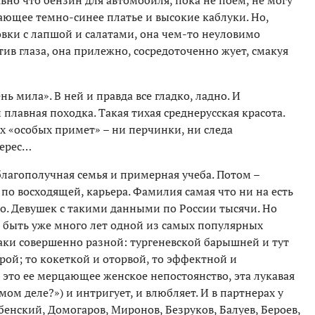
равно что бензин для автомобиля, пока не поем, не могу
гающее темно-синее платье и высокие каблуки. Но,
овки с лапшой и салатами, она чем-то неуловимо
в глаза, она прилежно, сосредоточенно жует, смакуя
ь мила». В ней и правда все гладко, ладно. И
плавная походка. Такая тихая среднерусская красота.
х «особых примет» – ни перчинки, ни следа
терес…
 благополучная семья и примерная учеба. Потом –
по восходящей, карьера. Фамилия самая что ни на есть
о. Девушек с такими данными по России тысячи. Но
й быть уже много лет одной из самых популярных
таки совершенно разной: тургеневской барышней и тут
рой; то кокеткой и оторвой, то эффектной и
то ее мерцающее женское непостоянство, эта лукавая
мом деле?») и интригует, и влюбляет. И в партнерах у
енский, Домогаров, Миронов, Безруков, Балуев, Бероев,