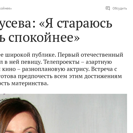
окойнее»
Обсудить
усева: «Я стараюсь
ь спокойнее»
ее широкой публике. Первый отечественный
 в ней певицу. Телепроекты – азартную
и кино – разноплановую актрису. Встреча с
 готова предпочесть всем этим достижениям
ость материнства.