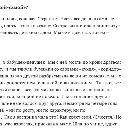
мой-самой»?
ильная, волевая. С трех лет Настя все делала сама, ее
 одеть – только «сяма». Сестра закончила пединститут
заведовать детским садом! Мы ее и дома так зовем –
, и бабушек-дедушек! Мы с ней могли до крови драться:
у, и мы тянули бумажки со словами «кухня», «коридор»
Одна назло другой разбрасывала вещи из комода. А мы с
исероплетением, и лепкой, и вышиванием... Так вот, все
для волос – все это махом высыпалось из ящиков на
сь той, которой не повезло. И мы гонялись друг за
 длинные волосы друг друга. Несмотря на четыре года
 – ни по росту, ни по характеру, ни по
Как я воспринимала это? Как крест свой. (Смеется.) Но
, уже взрослая, приехала к маме. Шла по улице, вдруг