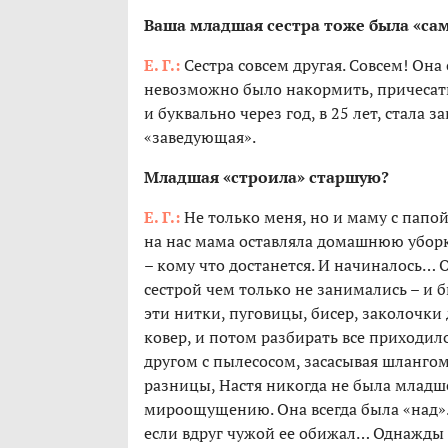
Ваша младшая сестра тоже была «са
Е. Г.:
Сестра совсем другая. Совсем! Она с
невозможно было накормить, причесать,
и буквально через год, в 25 лет, стала 
«заведующая».
Младшая «строила» старшую?
Е. Г.:
Не только меня, но и маму с папой
на нас мама оставляла домашнюю уборк
– кому что достанется. И начиналось… 
сестрой чем только не занимались – и б
эти нитки, пуговицы, бисер, заколочки 
ковер, и потом разбирать все приходило
другом с пылесосом, засасывая шлангом
разницы, Настя никогда не была младшей
мироощущению. Она всегда была «над»… 
если вдруг чужой ее обижал… Однажды я