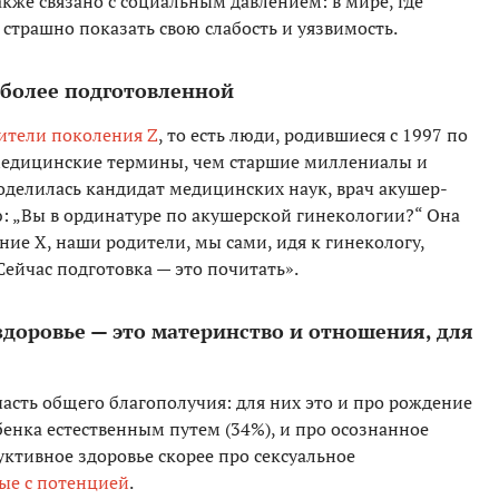
акже связано с социальным давлением: в мире, где
 страшно показать свою слабость и уязвимость.
 более подготовленной
ители поколения Z
, то есть люди, родившиеся с 1997 по
 медицинские термины, чем старшие миллениалы и
оделилась кандидат медицинских наук, врач акушер-
ю: „Вы в ординатуре по акушерской гинекологии?“ Она
ение Х, наши родители, мы сами, идя к гинекологу,
Сейчас подготовка — это почитать».
доровье — это материнство и отношения, для
сть общего благополучия: для них это и про рождение
ебенка естественным путем (34%), и про осознанное
ктивное здоровье скорее про сексуальное
ые с потенцией
.