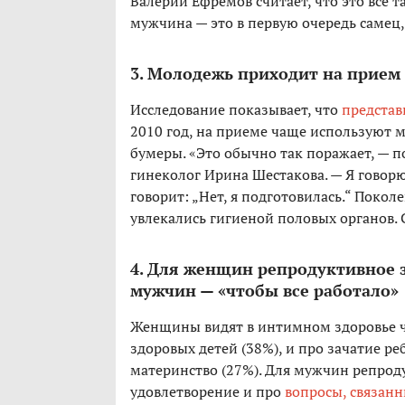
Валерий Ефремов считает, что это все т
мужчина — это в первую очередь самец,
3. Молодежь приходит на прием
Исследование показывает, что
представ
2010 год, на приеме чаще используют
бумеры. «Это обычно так поражает, — п
гинеколог Ирина Шестакова. — Я говор
говорит: „Нет, я подготовилась.“ Покол
увлекались гигиеной половых органов. 
4. Для женщин репродуктивное з
мужчин — «чтобы все работало»
Женщины видят в интимном здоровье ча
здоровых детей (38%), и про зачатие р
материнство (27%). Для мужчин репроду
удовлетворение и про
вопросы, связанн