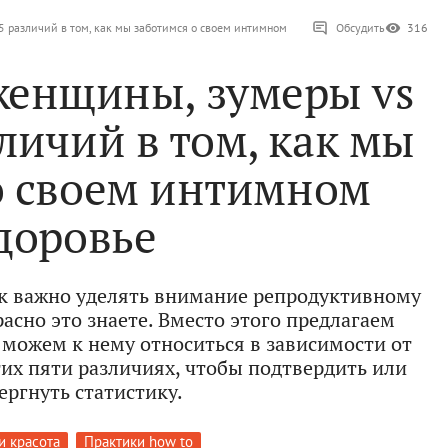
 различий в том, как мы заботимся о своем интимном
Обсудить
316
женщины, зумеры vs
личий в том, как мы
о своем интимном
доровье
ак важно уделять внимание репродуктивному
асно это знаете. Вместо этого предлагаем
 можем к нему относиться в зависимости от
этих пяти различиях, чтобы подтвердить или
ергнуть статистику.
и красота
Практики how to