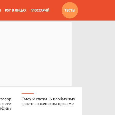
И
PSY В ЛИЦАХ
ГЛОССАРИЙ
ТЕСТЫ
угозор:
Смех и слезы: 6 необычных
ожете
фактов о женском оргазме
рафии?