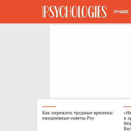
ЛУЧШЕЕ
Как пережить трудные времена:
«Н
ежедневные советы Psy
к з
бе
Бил