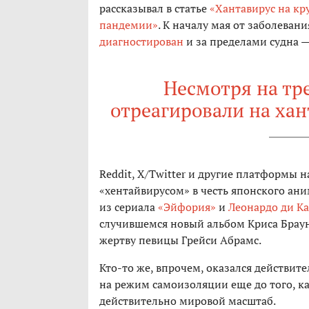
рассказывал в статье
«Хантавирус на кр
пандемии»
. К началу мая от заболеван
диагностирован
и за пределами судна —
Несмотря на тр
отреагировали на ха
Reddit, X/Twitter и другие платформы 
«хентайвирусом» в честь японского ан
из сериала
«Эйфория»
и
Леонардо ди К
случившемся новый альбом Криса Браун
жертву певицы Грейси Абрамс.
Кто-то же, впрочем, оказался действите
на режим самоизоляции еще до того, к
действительно мировой масштаб.