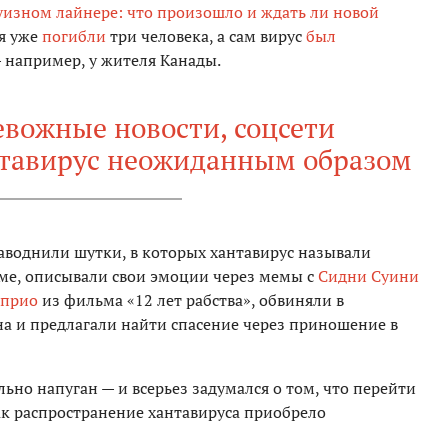
уизном лайнере: что произошло и ждать ли новой
ия уже
погибли
три человека, а сам вирус
был
 например, у жителя Канады.
евожные новости, соцсети
нтавирус неожиданным образом
наводнили шутки, в которых хантавирус называли
име, описывали свои эмоции через мемы с
Сидни Суини
априо
из фильма «12 лет рабства», обвиняли в
а и предлагали найти спасение через приношение в
льно напуган — и всерьез задумался о том, что перейти
ак распространение хантавируса приобрело