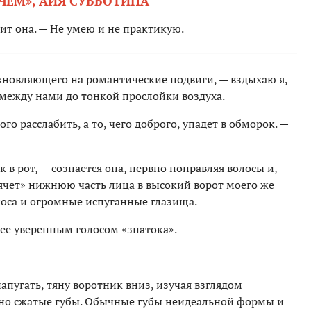
 ЧЕМ», АЙЯ СУББОТИНА
рит она. — Не умею и не практикую.
хновляющего на романтические подвиги, — вздыхаю я,
 между нами до тонкой прослойки воздуха.
 расслабить, а то, чего доброго, упадет в обморок. —
в рот, — сознается она, нервно поправляя волосы и,
рячет» нижнюю часть лица в высокий ворот моего же
носа и огромные испуганные глазища.
ее уверенным голосом «знатока».
апугать, тяну воротник вниз, изучая взглядом
тно сжатые губы. Обычные губы неидеальной формы и