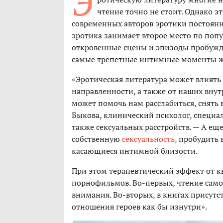
Э
чтение точно не стоит. Однако э
современных авторов эротики постоянно
эротика занимает второе место по попул
откровенные сцены и эпизоды пробужд
самые трепетные интимные моменты жи
«Эротическая литература может влиять 
направленности, а также от наших внут
может помочь нам расслабиться, снять 
Быкова, клинический психолог, специал
также сексуальных расстройств. — А ещ
собственную
сексуальность
, пробудить
касающиеся интимной близости.
При этом терапевтический эффект от кн
порнофильмов. Во-первых, чтение само 
внимания. Во-вторых, в книгах присут
отношения героев как бы изнутри».