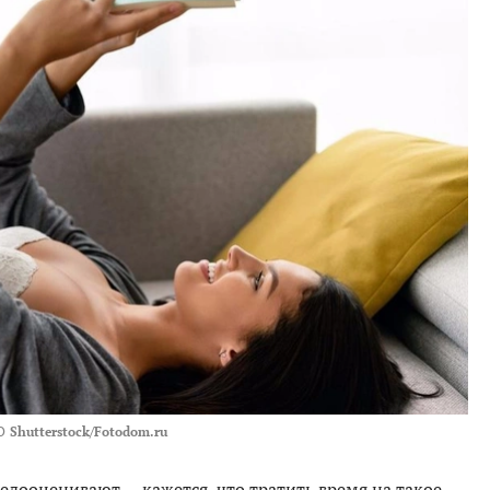
О
Shutterstock/Fotodom.ru
едооценивают — кажется, что тратить время на такое