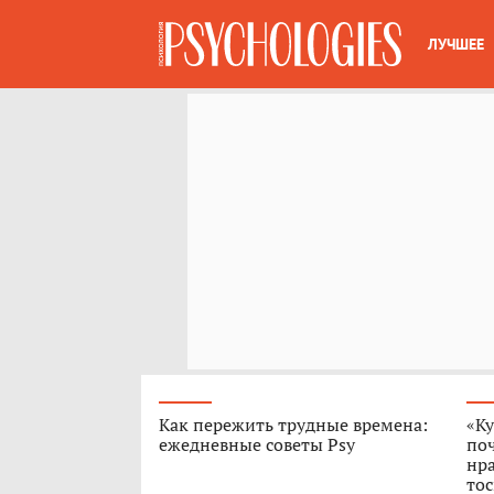
ЛУЧШЕЕ
Как пережить трудные времена:
«Ку
ежедневные советы Psy
поч
нра
тос