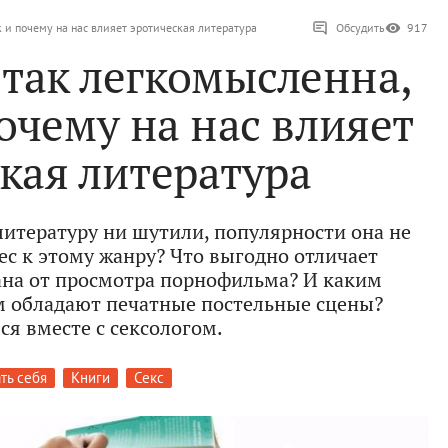
к и почему на нас влияет эротическая литература
Обсудить
917
 так легкомысленна,
очему на нас влияет
кая литература
литературу ни шутили, популярности она не
рес к этому жанру? Что выгодно отличает
на от просмотра порнофильма? И каким
 обладают печатные постельные сцены?
ся вместе с сексологом.
ть себя
Книги
Секс