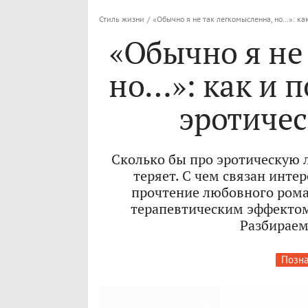
Стиль жизни
/
«Обычно я не так легкомысленна, но…»: ка
«Обычно я не
но…»: как и п
эротичес
Сколько бы про эротическую 
теряет. С чем связан инте
прочтение любовного рома
терапевтическим эффектом
Разбираем
Позна