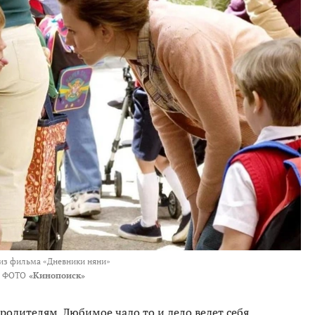
из фильма «Дневники няни»
ФОТО
«Кинопоиск»
родителям. Любимое чадо то и дело ведет себя