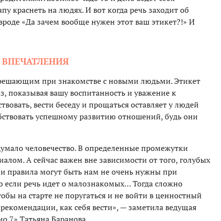
пу краснеть на людях. И вот когда речь заходит об
 вроде «Да зачем вообще нужен этот ваш этикет?!» И
 ВПЕЧАТЛЕНИЯ
я решающим при знакомстве с новыми людьми. Этикет
з, показывая вашу воспитанность и уважение к
твовать, вести беседу и прощаться оставляет у людей
обствовать успешному развитию отношений, будь они
идумало человечество. В определенные промежутки
иалом. А сейчас важен вне зависимости от того, голубых
 и правила могут быть нам не очень нужны при
 если речь идет о малознакомых… Тогда сложно
тобы на старте не поругаться и не войти в ценностный
рекомендации, как себя вести», — заметила ведущая
ио 7» Татьяна Баранова.