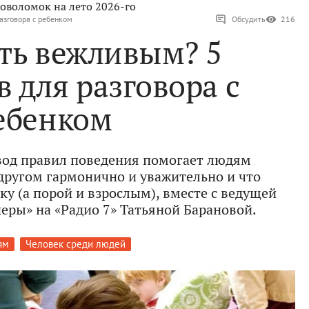
оволомок на лето 2026-го
азговора с ребенком
Обсудить
216
ть вежливым? 5
 для разговора с
ебенком
свод правил поведения помогает людям
 другом гармонично и уважительно и что
у (а порой и взрослым), вместе с ведущей
ры» на «Радио 7» Татьяной Барановой.
ям
Человек среди людей