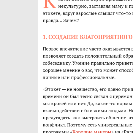
К
некультурно, заставляя маму и па
этикете, вдруг взрослые слышат что-то
правда… Зачем?
1. СОЗДАНИЕ БЛАГОПРИЯТНОГО
Первое впечатление часто оказываетс
позволяет создать положительный обра
собеседнику. Умение правильно приветс
хорошее мнение о вас, что может спос
личные или профессиональные.
«Этикет — не новшество, его давно пр
времени он был тесно связан с церемон
мы кровей или нет. Да, какие-то нормы
взаимодействии с близкими людьми. Но
предугадать, как выстроить общение, ч
конфликт. Поэтому есть универсальные 
программы «
Хорошие манеры
» на «Рад