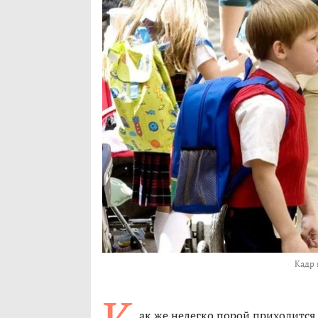
Кадр 
ак же нелегко порой приходится 