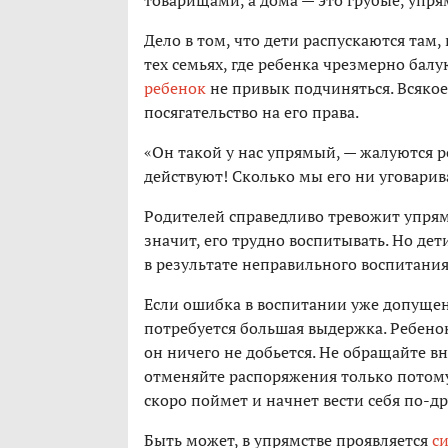
товарищами, а дома — это грубые, упря
Дело в том, что дети распускаются там, 
тех семьях, где ребенка чрезмерно балу
ребенок
не привык подчиняться. Всяко
посягательство на его права.
«Он такой у нас упрямый, — жалуются ро
действуют! Сколько мы его ни уговарива
Родителей справедливо тревожит упрямс
значит, его трудно воспитывать. Но де
в результате неправильного воспитания
Если ошибка в воспитании уже допущена
потребуется большая выдержка. Ребено
он ничего не добьется. Не обращайте
отменяйте распоряжения только потому
скоро поймет и начнет вести себя по-др
Быть может, в упрямстве проявляется
с