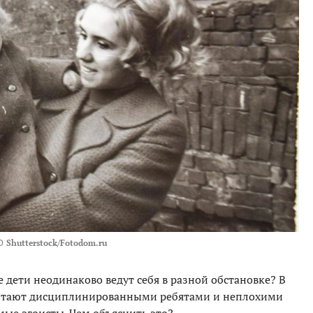
О
Shutterstock/Fotodom.ru
е дети неодинаково ведут себя в разной обстановке? В
считают дисциплинированными ребятами и неплохими