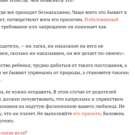
мые эгоисты. Чем объяснить это?
где все проходит безнаказанно. Чаще всего это бывает в
ют, потворствуют всем его прихотям.
Избалованный
е требование или запрещение он понимает как
дители, — ни ласка, ни наказание на него не
ем, сколько ни наказываем, он все делает по-своему».
тво ребенка; трудно добиться от такого послушания, а
ти не бывают упрямыми от природы, а становятся такими
.
, ее нужно исправить. В этом случае от родителей
к должен почувствовать, что капризами и упрямством
 внимания на надутую физиономию вашего любимца. Не
, что он плачет. Не выполняйте
его прихоти
. Баловень
угому.
ильная воля
?