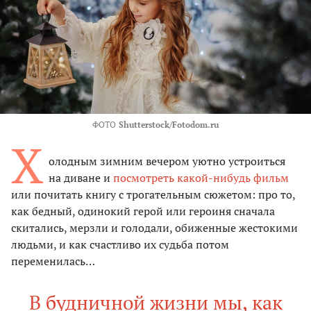
ФОТО
Shutterstock/Fotodom.ru
Х
олодным зимним вечером уютно устроиться
на диване и
посмотреть какой-нибудь фильм
или почитать книгу с трогательным сюжетом: про то,
как бедный, одинокий герой или героиня сначала
скитались, мерзли и голодали, обиженные жестокими
людьми, и как счастливо их судьба потом
переменилась…
В будничной жизни мы, как