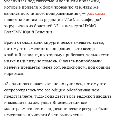
увеличился под тяжестью и возникли пролежни,
которые привели к формированию язв. Язвы же
явились источником подкравливания», —
рассказал
нашим коллегам из редакции
V1.RU
завкафедрой
хирургических болезней № 1 института НМФО
ВолгГМУ Юрий Веденин.
Врачи откладывали хирургическое вмешательство,
потому что в медицине операция — это всегда
крайний вариант, к которому прибегают, только если
иначе пациенту не помочь. Сначала попробовали
извлечь предметы через рот, эндоскопом, под общим
наркозом.
«За один раз извлечь все не получилось, потому что
сопровождалось это все общим обезболиванием —
представляете, туда-сюда двести раз эндоскоп вводить
и выводить из желудка? Впоследствии все
малотравматические эндоскопические ресурсы были
исчерпаны, и хирурги были вынуждены