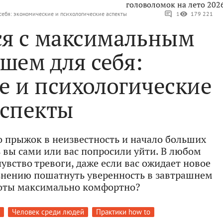
головоломок на лето 202
ебя: экономические и психологические аспекты
1
179 221
ся с максимальным
шем для себя:
е и психологические
аспекты
то прыжок в неизвестность и начало больших
 вы сами или вас попросили уйти. В любом
увство тревоги, даже если вас ожидает новое
льнению пошатнуть уверенность в завтрашнем
боты максимально комфортно?
Человек среди людей
Практики how to