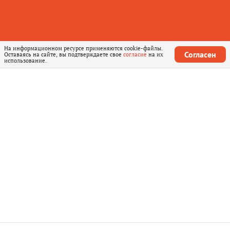
На информационном ресурсе применяются cookie-файлы.
Согласен
Оставаясь на сайте, вы подтверждаете свое
согласие
на их
использование.