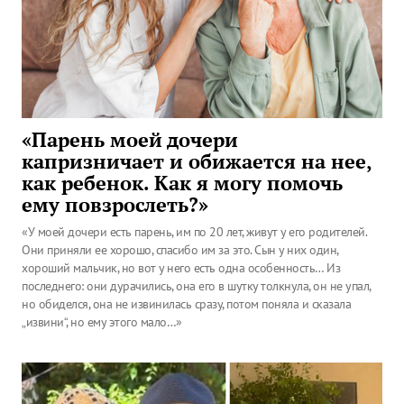
«Парень моей дочери
капризничает и обижается на нее,
как ребенок. Как я могу помочь
ему повзрослеть?»
«У моей дочери есть парень, им по 20 лет, живут у его родителей.
Они приняли ее хорошо, спасибо им за это. Сын у них один,
хороший мальчик, но вот у него есть одна особенность… Из
последнего: они дурачились, она его в шутку толкнула, он не упал,
но обиделся, она не извинилась сразу, потом поняла и сказала
„извини“, но ему этого мало…»