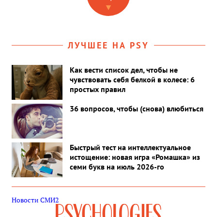
Слухи о том, что певец может быть абьюзером, ходили годами —
▼
разбираемся в деталях.
ЛУЧШЕЕ НА PSY
Как вести список дел, чтобы не
чувствовать себя белкой в колесе: 6
простых правил
36 вопросов, чтобы (снова) влюбиться
Быстрый тест на интеллектуальное
истощение: новая игра «Ромашка» из
семи букв на июль 2026-го
Новости СМИ2