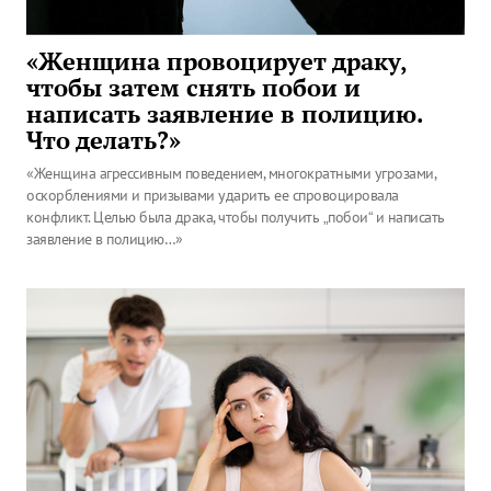
«Женщина провоцирует драку,
чтобы затем снять побои и
написать заявление в полицию.
Что делать?»
«Женщина агрессивным поведением, многократными угрозами,
оскорблениями и призывами ударить ее спровоцировала
конфликт. Целью была драка, чтобы получить „побои“ и написать
заявление в полицию…»