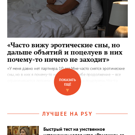
«Часто вижу эротические сны, но
дальше объятий и поцелуев в них
почему-то ничего не заходит»
«У меня давно нет партнера. 10 лет. Мне часто снятся эротические
сны, но в них я почему-то не разрешаю себе продолжение — все
ПОКАЗАТЬ
ограничивается легкими объятиями, иногда поцелуями. Что-то
ЕЩЁ
мешает. Иногда рядом „находятся“ посторонние, и я боюсь, что нас
▼
увидят…»
ЛУЧШЕЕ НА PSY
Быстрый тест на умственное