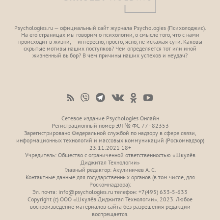
Psychologies.ru — официальный сайт журнала Psychologies (Психoлоджиc).
На его страницах мы говорим о психологии, о смысле того, что с нами
происходит в жизни, — интересно, просто, ясно, не искажая сути. Каковы
скрытые мотивы наших поступков? Чем определяется тот или иной
жизненный выбор? В чем причины наших успехов и неудач?
Сетевое издание Psychologies Онлайн
Регистрационный номер ЭЛ № ФС 77 - 82353
Зарегистрировано Федеральной службой по надзору в сфере связи,
информационных технологий и массовых коммуникаций (Роскомнадзор)
23.11.2021 18+
Учредитель: Общество с ограниченной ответственностью «Шкулёв
Диджитал Технологии»
Главный редактор: Акулиничев А. С.
Контактные данные для государственных органов (в том числе, для
Роскомнадзора):
Эл. почта: info@psychologies.ru телефон: +7(495) 633-5-633
Copyright (с) ООО «Шкулёв Диджитал Технологии», 2023. Любое
воспроизведение материалов сайта без разрешения редакции
воспрещается.