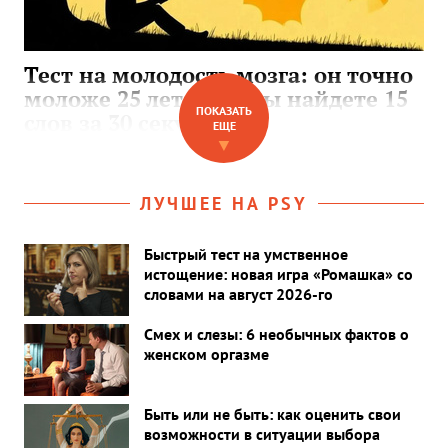
Тест на молодость мозга: он точно
моложе 25 лет, если вы найдете 15
ПОКАЗАТЬ
слов за 30 секунд
ЕЩЕ
▼
ЛУЧШЕЕ НА PSY
Быстрый тест на умственное
истощение: новая игра «Ромашка» со
словами на август 2026-го
Смех и слезы: 6 необычных фактов о
женском оргазме
Быть или не быть: как оценить свои
возможности в ситуации выбора