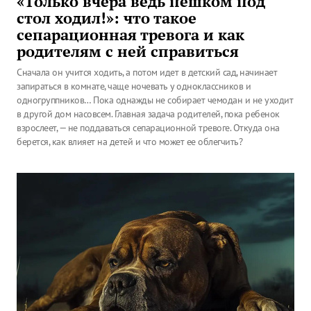
«Только вчера ведь пешком под
стол ходил!»: что такое
сепарационная тревога и как
родителям с ней справиться
Сначала он учится ходить, а потом идет в детский сад, начинает
запираться в комнате, чаще ночевать у одноклассников и
одногруппников… Пока однажды не собирает чемодан и не уходит
в другой дом насовсем. Главная задача родителей, пока ребенок
взрослеет, — не поддаваться сепарационной тревоге. Откуда она
берется, как влияет на детей и что может ее облегчить?