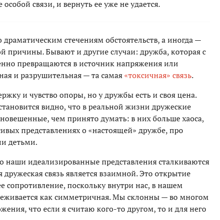
особой связи, и вернуть ее уже не удается.
 драматическим стечениям обстоятельств, а иногда —
ой причины. Бывают и другие случаи: дружба, которая с
епенно превращаются в источник напряжения или
ная и разрушительная — та самая
«токсичная» связь
.
ржку и чувство опоры, но у дружбы есть и своя цена.
 становится видно, что в реальной жизни дружеские
новешенные, чем принято думать: в них больше хаоса,
сивых представлениях о «настоящей» дружбе, про
ли детьми.
 то наши идеализированные представления сталкиваются
я дружеская связь является взаимной. Это открытие
е сопротивление, поскольку внутри нас, в нашем
реживается как симметричная. Мы склонны — во многом
ения, что если я считаю кого-то другом, то и для него