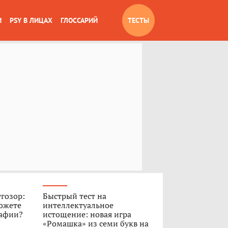
И
PSY В ЛИЦАХ
ГЛОССАРИЙ
ТЕСТЫ
угозор:
Быстрый тест на
ожете
интеллектуальное
рафии?
истощение: новая игра
«Ромашка» из семи букв на