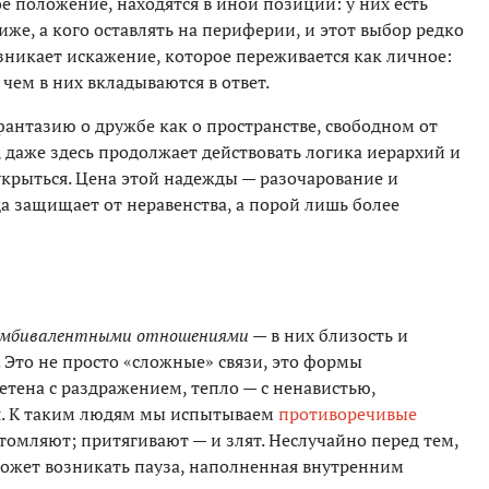
е положение, находятся в иной позиции: у них есть
иже, а кого оставлять на периферии, и этот выбор редко
зникает искажение, которое переживается как личное:
чем в них вкладываются в ответ.
антазию о дружбе как о пространстве, свободном от
 даже здесь продолжает действовать логика иерархий и
 укрыться. Цена этой надежды — разочарование и
да защищает от неравенства, а порой лишь более
мбивалентными отношениями —
в них близость и
Это не просто «сложные» связи, это формы
етена с раздражением, тепло — с ненавистью,
я. К таким людям мы испытываем
противоречивые
томляют; притягивают — и злят. Неслучайно перед тем,
 может возникать пауза, наполненная внутренним