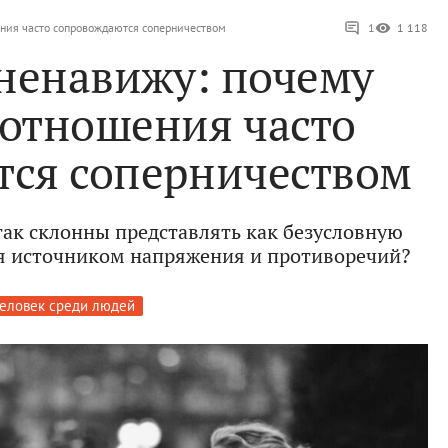
ния часто сопровождаются соперничеством
1
1 118
 ненавижу: почему
 отношения часто
тся соперничеством
ак склонны представлять как безусловную
ся источником напряжения и противоречий?
еловек среди людей