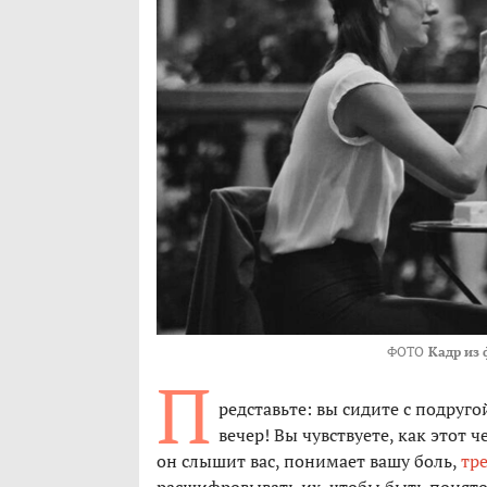
ФОТО
Кадр из 
П
редставьте: вы сидите с подруго
вечер! Вы чувствуете, как этот 
он слышит вас, понимает вашу боль,
тр