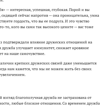
й.
бя» — интересная, успешная, глубокая. Порой и вы
, сидящей сейчас напротив — она проницательна, умна
твуете гордость, что вы ее подруга. И это чувство
кто-то, кого вы сами так высокого цените — вас тоже
аз подтверждали влияние дружеских отношений на
я дружба улучшает иммунитет, снижает кровяное
ет на наше самочувствие.
 наличии крепких дружеских связей даже уменьшается
когда нам кажется, что мы не можем жить без своих
реувеличением.
й взгляд благополучная дружба не застрахована от
щности, любые близкие отношения. Со временем дружба