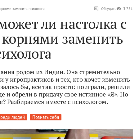
корнями заменить психолога
Обсудить
3 781
может ли настолка с
 корнями заменить
сихолога
нания родом из Индии. Она стремительно
и у игропрактиков и тех, кто хочет изменить
азалось бы, все так просто: поиграли, решили
е и обрели в придачу свое истинное «Я». Но
ле? Разбираемся вместе с психологом.
среди людей
Познать себя