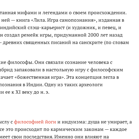
утанная мифами и легендами о своем происхождении.
ей — книга «Лила. Игра самопознания», изданная в
 индийский слэш-карьерист (и художник, и певец, и
Он создал ремейк игры, придуманной 2000 лет назад
 древних священных писаний на санскрите (по словам
ие философы. Они связали сознание человека с
ибрид запаковали в настольную игру с философским
ачает «божественная игра». Эта концепция легла в
познания в Индии. Одну из таких археологи
ее к ХI веку до н. э.
ыслу с
философией йоги
и индуизма: душа не умирает, а
 все это происходит по кармическим законам — каждое
имеет свои последствия. Именно они влияют на