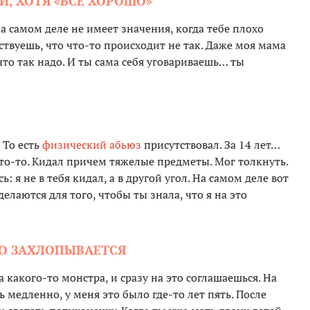
Й, ХОТЯ «ВСЕ ХОРОШО»
на самом деле не имеет значения, когда тебе плохо
вствуешь, что что-то происходит не так. Даже моя мама
что так надо. И ты сама себя уговариваешь… ты
 То есть
физический абьюз
присутствовал. За 14 лет…
 что-то. Кидал причем тяжелые предметы. Мог толкнуть.
: я не в тебя кидал, а в другой угол. На самом деле вот
лаются для того, чтобы ты знала, что я на это
НО ЗАХЛОПЫВАЕТСЯ
 какого-то монстра, и сразу на это соглашаешься. На
 медленно, у меня это было где-то лет пять. После