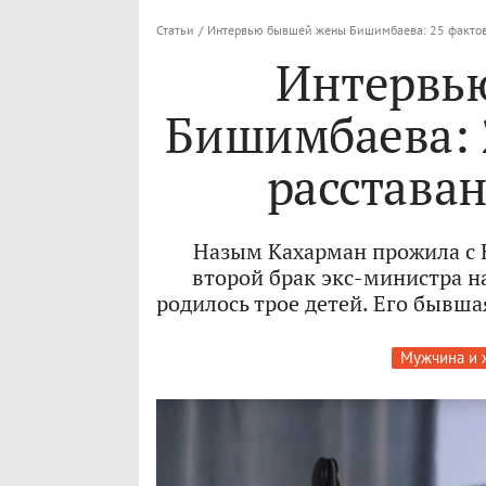
Статьи
/
Интервью бывшей жены Бишимбаева: 25 фактов 
Интервь
Бишимбаева: 
расстава
Назым Кахарман прожила с 
второй брак экс-министра н
родилось трое детей. Его бывша
Мужчина и 