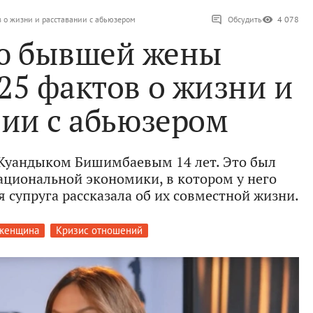
о жизни и расставании с абьюзером
Обсудить
4 078
ю бывшей жены
25 фактов о жизни и
нии с абьюзером
Куандыком Бишимбаевым 14 лет. Это был
ациональной экономики, в котором у него
я супруга рассказала об их совместной жизни.
женщина
Кризис отношений