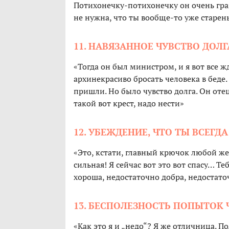
Потихонечку-потихонечку он очень гр
не нужна, что ты вообще-то уже старень
11. НАВЯЗАННОЕ ЧУВСТВО ДОЛГ
«Тогда он был министром, и я вот все ж
архинекрасиво бросать человека в беде. 
пришли. Но было чувство долга. Он отец
такой вот крест, надо нести»
12. УБЕЖДЕНИЕ, ЧТО ТЫ ВСЕГД
«Это, кстати, главный крючок любой жер
сильная! Я сейчас вот это вот спасу… Те
хороша, недостаточно добра, недостат
13. БЕСПОЛЕЗНОСТЬ ПОПЫТОК 
«Как это я и „недо“? Я же отличница. По