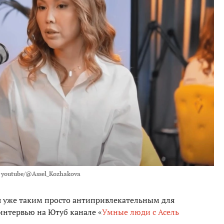
youtube/@Assel_Kozhakova
ся уже таким просто антипривлекательным для
интервью на Ютуб канале «
Умные люди с Асель