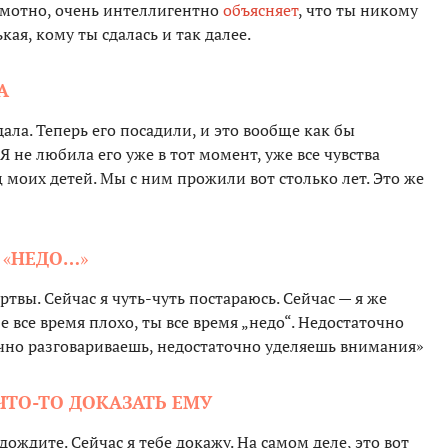
амотно, очень интеллигентно
объясняет
, что ты никому
кая, кому ты сдалась и так далее.
А
дала. Теперь его посадили, и это вообще как бы
Я не любила его уже в тот момент, уже все чувства
 моих детей. Мы с ним прожили вот столько лет. Это же
А
«
НЕДО…
»
твы. Сейчас я чуть-чуть постараюсь. Сейчас — я же
бе все время плохо, ты все время „недо“. Недостаточно
очно разговариваешь, недостаточно уделяешь внимания»
ЧТО-ТО ДОКАЗАТЬ ЕМУ
дождите. Сейчас я тебе докажу. На самом деле, это вот