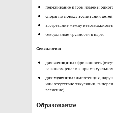
переживание парой измены одного
споры по поводу воспитания детей
застревание между невозможность
сексуальные трудности в паре.
Сексология:
для женщины:
фригидность (отсут
вагинизм (спазмы при сексуальном 
для мужчины:
импотенция, наруш
или отсутствие эякуляции, гиперл
влечение).
Образование