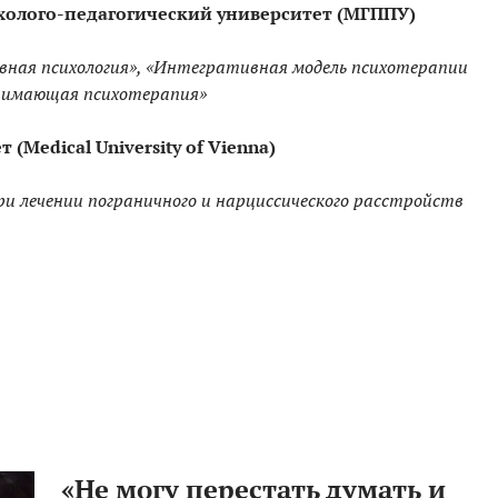
холого-педагогический университет (МГППУ)
ивная психология», «Интегративная модель психотерапии
онимающая психотерапия»
(Medical University of Vienna)
при лечении пограничного и нарциссического расстройств
«Не могу перестать думать и