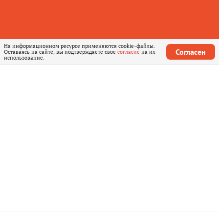
На информационном ресурсе применяются cookie-файлы.
Согласен
Оставаясь на сайте, вы подтверждаете свое
согласие
на их
использование.