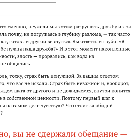
 это смешно, неужели мы хотим разрушить дружбу из-за
а почву, не погружаясь в глубину разлома, — так часто
т, готов ли другой вернуться. Вы ответили грубо: «Я
 тебе нужна наша дружба?» И в этот момент накопленные
вости, злость — прорвались, как вода из
не общались.
оль, тоску, страх быть ненужной. За вашим ответом
ого, что вас не искали. Страх быть неважной и, наоборот,
ждем шага от другого и не дожидаемся, внутри копится
е в собственной ценности. Поэтому первый шаг к
о я на самом деле чувствую? Что стоит за обидой —
й?
но, вы не сдержали обещание —