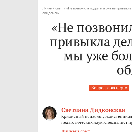
Личный опыт
/
«Не позвонила подруге, а она не привыкла
общаемся»
«Не позвонил
привыкла дел
мы уже бол
об
Вопрос к эксперту
Светлана Дидковская
Кризисный психолог, экзистенциал
педагогических наук, специалист п
Личный сайт