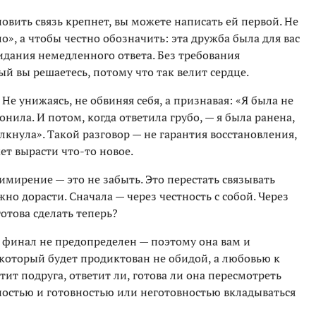
новить связь крепнет, вы можете написать ей первой. Не
о», а чтобы честно обозначить: эта дружба была для вас
жидания немедленного ответа. Без требования
ый вы решаетесь, потому что так велит сердце.
 Не унижаясь, не обвиняя себя, а признавая: «Я была не
онила. И потом, когда ответила грубо, — я была ранена,
толкнула». Такой разговор — не гарантия восстановления,
ет вырасти что-то новое.
римирение — это не забыть. Это перестать связывать
жно дорасти. Сначала — через честность с собой. Через
готова сделать теперь?
и финал не предопределен — поэтому она вам и
, который будет продиктован не обидой, а любовью к
етит подруга, ответит ли, готова ли она пересмотреть
нностью и готовностью или неготовностью вкладываться