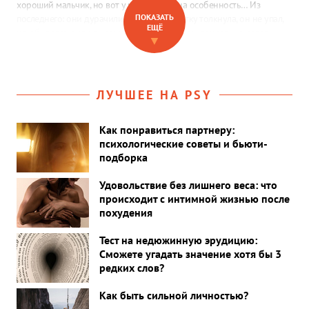
хороший мальчик, но вот у него есть одна особенность… Из
ПОКАЗАТЬ
последнего: они дурачились, она его в шутку толкнула, он не упал,
ЕЩЁ
но обиделся, она не извинилась сразу, потом поняла и сказала
▼
„извини“, но ему этого мало…»
ЛУЧШЕЕ НА PSY
Как понравиться партнеру:
психологические советы и бьюти-
подборка
Удовольствие без лишнего веса: что
происходит с интимной жизнью после
похудения
Тест на недюжинную эрудицию:
Сможете угадать значение хотя бы 3
редких слов?
Как быть сильной личностью?