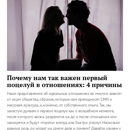
Почему нам так важен первый
поцелуй в отношениях: 4 причины
Наши представления об идеальных отношениях во многом зависят
от норм общества, образов, которые нам преподносят СМИ и
массовая культура, и, конечно, от собственного опыта. Так, мы
зачастую думаем о первом поцелуе как о волшебном моменте,
после которого жизнь разделится на до и после: отношения или
заискрятся и будут «гореть» всегда, или быстро угаснут. Насколько
важную роль он играет на самом деле и почему? Давайте узнаем у