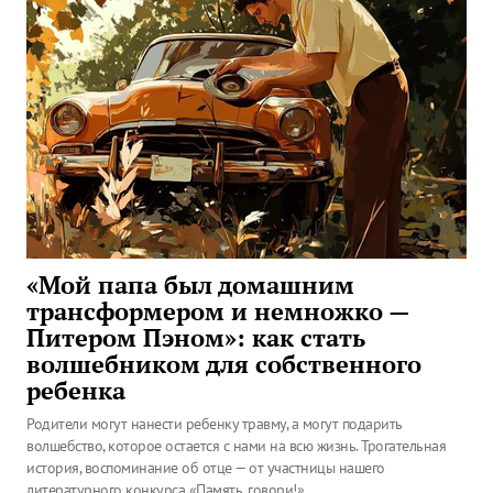
«Мой папа был домашним
трансформером и немножко —
Питером Пэном»: как стать
волшебником для собственного
ребенка
Родители могут нанести ребенку травму, а могут подарить
волшебство, которое остается с нами на всю жизнь. Трогательная
история, воспоминание об отце — от участницы нашего
литературного конкурса «Память, говори!».