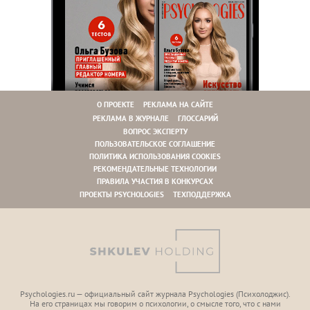
О ПРОЕКТЕ
РЕКЛАМА НА САЙТЕ
РЕКЛАМА В ЖУРНАЛЕ
ГЛОССАРИЙ
ВОПРОС ЭКСПЕРТУ
ПОЛЬЗОВАТЕЛЬСКОЕ СОГЛАШЕНИЕ
ПОЛИТИКА ИСПОЛЬЗОВАНИЯ COOKIES
РЕКОМЕНДАТЕЛЬНЫЕ ТЕХНОЛОГИИ
ПРАВИЛА УЧАСТИЯ В КОНКУРСАХ
ПРОЕКТЫ PSYCHOLOGIES
ТЕХПОДДЕРЖКА
Psychologies.ru — официальный сайт журнала Psychologies (Психoлоджиc).
На его страницах мы говорим о психологии, о смысле того, что с нами