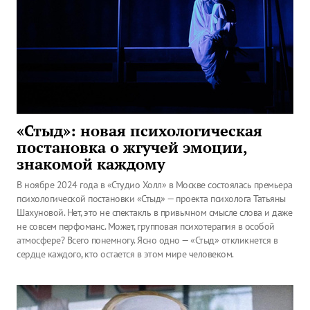
«Стыд»: новая психологическая
постановка о жгучей эмоции,
знакомой каждому
В ноябре 2024 года в «Студио Холл» в Москве состоялась премьера
психологической постановки «Стыд» — проекта психолога Татьяны
Шахуновой. Нет, это не спектакль в привычном смысле слова и даже
не совсем перфоманс. Может, групповая психотерапия в особой
атмосфере? Всего понемногу. Ясно одно — «Стыд» откликнется в
сердце каждого, кто остается в этом мире человеком.