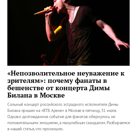
«Непозволительное неуважение к
зрителям»: почему фанаты в
бешенстве от концерта Димы
Билана в Москве
Сольный концерт российского эстрадного исполнителя Димы
Билана прошел на «ВТБ Арене» в Москве в пятницу, 31 июля.
Однако долгожданное событие для фанатов обернулось не
положительными эмоциями, а масштабным скандалом. Разбираемся
в нашей статье, что произошло.