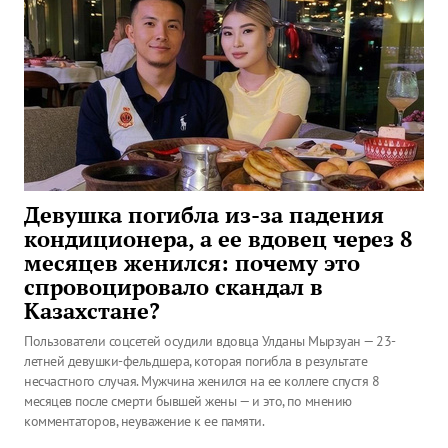
Девушка погибла из-за падения
кондиционера, а ее вдовец через 8
месяцев женился: почему это
спровоцировало скандал в
Казахстане?
Пользователи соцсетей осудили вдовца Улданы Мырзуан — 23-
летней девушки-фельдшера, которая погибла в результате
несчастного случая. Мужчина женился на ее коллеге спустя 8
месяцев после смерти бывшей жены — и это, по мнению
комментаторов, неуважение к ее памяти.