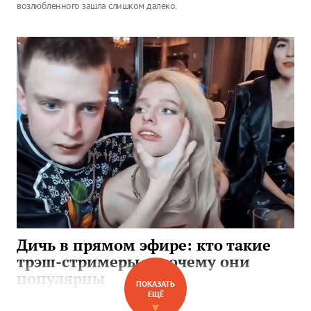
возлюбленного зашла слишком далеко.
Дичь в прямом эфире: кто такие
трэш-стримеры и почему они
популярны
ПОКАЗАТЬ
ЕЩЁ
Разбираем феномен трэш-стримов и пытаемся понять, почему
▼