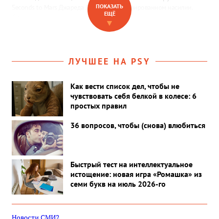
ПОКАЗАТЬ
Seconds to Mars Джареда Лето в сексуализированном насилии.
ЕЩЁ
Слухи о том, что певец может быть абьюзером, ходили годами —
▼
разбираемся в деталях.
ЛУЧШЕЕ НА PSY
Как вести список дел, чтобы не
чувствовать себя белкой в колесе: 6
простых правил
36 вопросов, чтобы (снова) влюбиться
Быстрый тест на интеллектуальное
истощение: новая игра «Ромашка» из
семи букв на июль 2026-го
Новости СМИ2