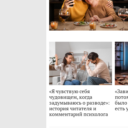
«Я чувствую себя
«Зави
чудовищем, когда
потом
задумываюсь о разводе»:
было 
история читателя и
есть 
комментарий психолога