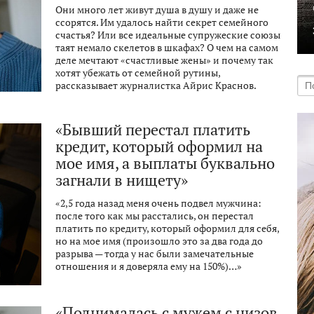
Они много лет живут душа в душу и даже не
ссорятся. Им удалось найти секрет семейного
счастья? Или все идеальные супружеские союзы
таят немало скелетов в шкафах? О чем на самом
деле мечтают «счастливые жены» и почему так
хотят убежать от семейной рутины,
рассказывает журналистка Айрис Краснов.
«Бывший перестал платить
кредит, который оформил на
мое имя, а выплаты буквально
загнали в нищету»
«2,5 года назад меня очень подвел мужчина:
после того как мы расстались, он перестал
платить по кредиту, который оформил для себя,
но на мое имя (произошло это за два года до
разрыва — тогда у нас были замечательные
отношения и я доверяла ему на 150%)…»
«Поднималась с мужем с низов,