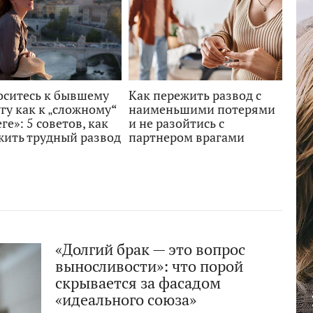
оситесь к бывшему
Как пережить развод с
гу как к „сложному“
наименьшими потерями
ге»: 5 советов, как
и не разойтись с
жить трудный развод
партнером врагами
«Долгий брак — это вопрос
выносливости»: что порой
скрывается за фасадом
«идеального союза»