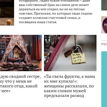
бутафорией. Ладно чужие отношения — даже
ваш собственный брак на самом деле может
держаться на чем угодно, но не на теплых
чувствах. Причинам, по которым люди годами
создают иллюзию счастливой семьи, и
посвящена наша статья.
PS
дую сводной сестре,
«​​Ты съела фрукты, а мама
у что у меня не
их мне купила!»:
такого отца, какой
женщины рассказали, по
у нее»
каким словам мужей
предсказали развод