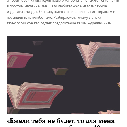
от резиновой куклы, героя нашего материала не так-то легко найти
в простом магазине. Зин — это любительское малотиражное
издание, самиздат. Зин выпускается очень небольшим тиражом и
посвящен какой-либо теме. Разбираемся, почему в эпоху
технологий кое-кто отдает предпочтение таким журнальчикам.
«Ежели тебя не будет, то для меня