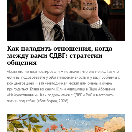
Как наладить отношения, когда
между вами СДВГ: стратегии
общения
«Если его не диагностировали — не значит, что его нет»… Так что
если вы подозреваете у себя гиперактивность и у вас проблемы с
концентрацией — эта «методичка» может вам очень и очень
пригодиться. Глава из книги Юлии Альтшулер и Тери Аболевич
«Нейроотличники. Как подружиться с СДВГ и РАС и настроить
жизнь под себя» («Бомбора», 2026).