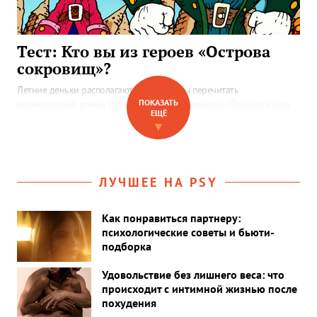
Тест: Кто вы из героев «Острова
сокровищ»?
Летние деньки располагают к тому, чтобы перечитать
ПОКАЗАТЬ
великолепный роман Роберта Льюиса Стивенсона. Пройдите наш
ЕЩЁ
тест и узнайте, кем бы из команды «Испаньолы» стали вы.
▼
Поднимайтесь на борт!
ЛУЧШЕЕ НА PSY
Как понравиться партнеру:
психологические советы и бьюти-
подборка
Удовольствие без лишнего веса: что
происходит с интимной жизнью после
похудения