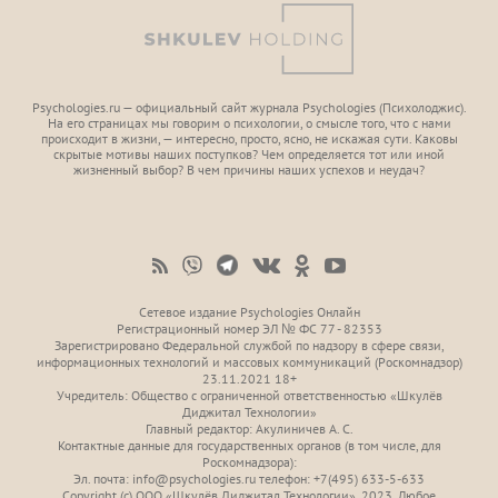
Psychologies.ru — официальный сайт журнала Psychologies (Психoлоджиc).
На его страницах мы говорим о психологии, о смысле того, что с нами
происходит в жизни, — интересно, просто, ясно, не искажая сути. Каковы
скрытые мотивы наших поступков? Чем определяется тот или иной
жизненный выбор? В чем причины наших успехов и неудач?
Сетевое издание Psychologies Онлайн
Регистрационный номер ЭЛ № ФС 77 - 82353
Зарегистрировано Федеральной службой по надзору в сфере связи,
информационных технологий и массовых коммуникаций (Роскомнадзор)
23.11.2021 18+
Учредитель: Общество с ограниченной ответственностью «Шкулёв
Диджитал Технологии»
Главный редактор: Акулиничев А. С.
Контактные данные для государственных органов (в том числе, для
Роскомнадзора):
Эл. почта: info@psychologies.ru телефон: +7(495) 633-5-633
Copyright (с) ООО «Шкулёв Диджитал Технологии», 2023. Любое