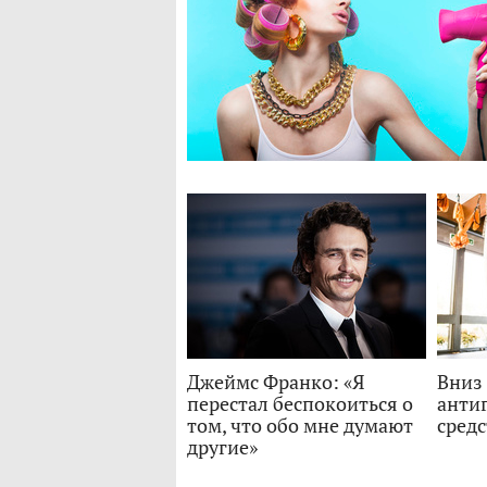
Джеймс Франко: «Я
Вниз
перестал беспокоиться о
анти
том, что обо мне думают
средс
другие»