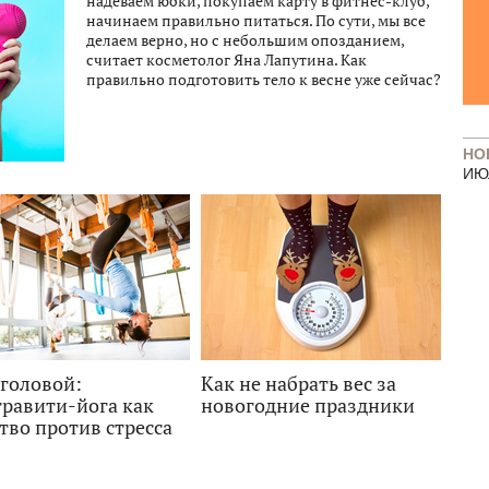
надеваем юбки, покупаем карту в фитнес-клуб,
начинаем правильно питаться. По сути, мы все
делаем верно, но с небольшим опозданием,
считает косметолог Яна Лапутина. Как
правильно подготовить тело к весне уже сейчас?
НО
ИЮ
 головой:
Как не набрать вес за
гравити-йога как
новогодние праздники
тво против стресса