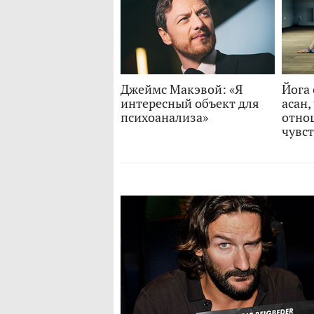
Джеймс Макэвой: «Я
Йога 
интересный объект для
асан,
психоанализа»
отно
чувс