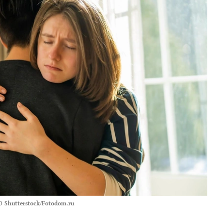
О
Shutterstock/Fotodom.ru