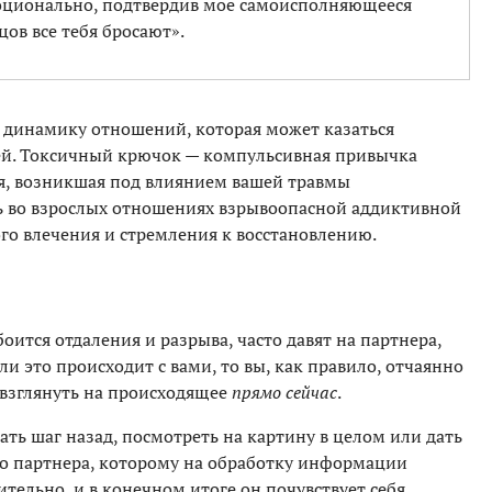
оционально, подтвердив мое самоисполняющееся
цов все тебя бросают».
инамику отношений, которая может казаться
ей. Токсичный крючок — компульсивная привычка
я, возникшая под влиянием вашей травмы
 во взрослых отношениях взрывоопасной аддиктивной
ого влечения и стремления к восстановлению.
оится отдаления и разрыва, часто давят на партнера,
сли это происходит с вами, то вы, как правило, отчаянно
 взглянуть на происходящее
прямо сейчас
.
ть шаг назад, посмотреть на картину в целом или дать
го партнера, которому на обработку информации
ительно, и в конечном итоге он почувствует себя