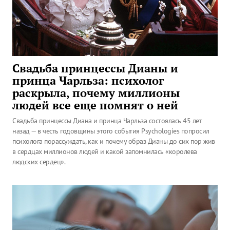
Свадьба принцессы Дианы и
принца Чарльза: психолог
раскрыла, почему миллионы
людей все еще помнят о ней
Свадьба принцессы Диана и принца Чарльза состоялась 45 лет
назад — в честь годовщины этого события Psychologies попросил
психолога порассуждать, как и почему образ Дианы до сих пор жив
в сердцах миллионов людей и какой запомнилась «королева
людских сердец».