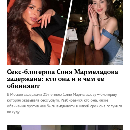
Секс-блогерша Соня Мармеладова
задержана: кто она и в чем ее
обвиняют
В Москве задержали 21-летнюю Соню Мармеладову — блогершу,
которая оказывала секс-услуги. Разбираемся, кто она, какие
обвинения против нее были выдвинуты и какой срок она получила
по суду.