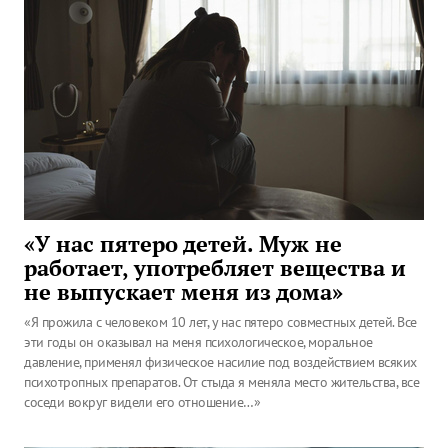
«У нас пятеро детей. Муж не
работает, употребляет вещества и
не выпускает меня из дома»
«Я прожила с человеком 10 лет, у нас пятеро совместных детей. Все
эти годы он оказывал на меня психологическое, моральное
давление, применял физическое насилие под воздействием всяких
психотропных препаратов. От стыда я меняла место жительства, все
соседи вокруг видели его отношение…»