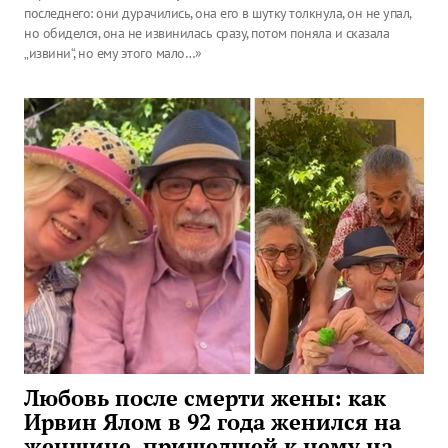
последнего: они дурачились, она его в шутку толкнула, он не упал,
но обиделся, она не извинилась сразу, потом поняла и сказала
„извини“, но ему этого мало…»
Любовь после смерти жены: как
Ирвин Ялом в 92 года женился на
женщине, пришедшей к нему на