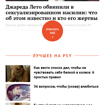
Джареда Лето обвинили в
сексуализированном насилии: что
об этом известно и кто его жертвы
Больше десяти женщин обвинили актера и солиста группы 30
ПОКАЗАТЬ
Seconds to Mars Джареда Лето в сексуализированном насилии.
ЕЩЁ
Слухи о том, что певец может быть абьюзером, ходили годами —
▼
разбираемся в деталях.
ЛУЧШЕЕ НА PSY
Как вести список дел, чтобы не
чувствовать себя белкой в колесе: 6
простых правил
36 вопросов, чтобы (снова) влюбиться