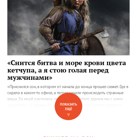
«Снится битва и море крови цвета
кетчупа, а я стою голая перед
мужчинами»
«Приснился сон, в котором от начала до конца прошел сюжет. Где я
сидела в каком-то офисе, а потом начали происходить странные
вещи. За мной охотились люди. И возле этого здания мы с ними
ПОКАЗАТЬ
сражались — с вилами. Мне еще кто-то помогал, потом появился
ЕЩЁ
конь — огромный, светлый, и мы на него сели втроем, в лес скакали
▼
от противников…»