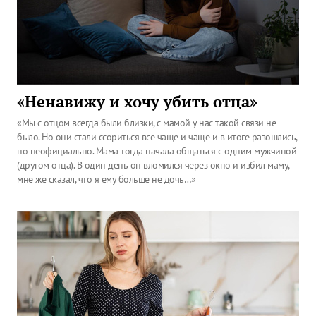
«Ненавижу и хочу убить отца»
«Мы с отцом всегда были близки, с мамой у нас такой связи не
было. Но они стали ссориться все чаще и чаще и в итоге разошлись,
но неофициально. Мама тогда начала общаться с одним мужчиной
(другом отца). В один день он вломился через окно и избил маму,
мне же сказал, что я ему больше не дочь…»