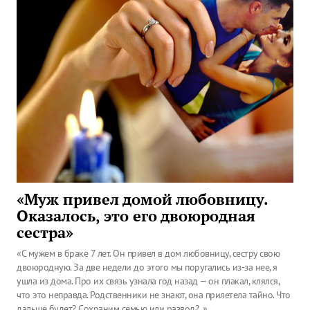
«Муж привел домой любовницу.
Оказалось, это его двоюродная
сестра»
«С мужем в браке 7 лет. Он привел в дом любовницу, сестру свою
двоюродную. За две недели до этого мы поругались из-за нее, я
ушла из дома. Про их связь узнала год назад — он плакал, клялся,
что это неправда. Родственники не знают, она прилетела тайно. Что
дальше будет? Сохраним семью или развод?..»