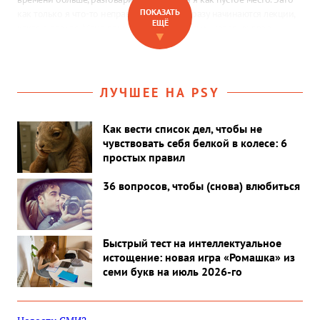
ПОКАЗАТЬ
как только я что-то неправильно делаю, сразу начинаются лекции,
ЕЩЁ
какая я плохая. Меня ранит то, что к младшим, которых двое,
▼
относятся как к королям…»
ЛУЧШЕЕ НА PSY
Как вести список дел, чтобы не
чувствовать себя белкой в колесе: 6
простых правил
36 вопросов, чтобы (снова) влюбиться
Быстрый тест на интеллектуальное
истощение: новая игра «Ромашка» из
семи букв на июль 2026-го