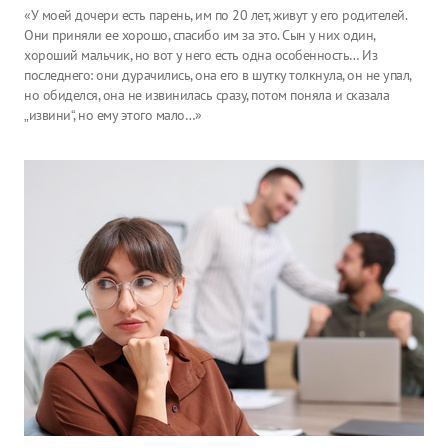
«У моей дочери есть парень, им по 20 лет, живут у его родителей.
Они приняли ее хорошо, спасибо им за это. Сын у них один,
хороший мальчик, но вот у него есть одна особенность… Из
последнего: они дурачились, она его в шутку толкнула, он не упал,
но обиделся, она не извинилась сразу, потом поняла и сказала
„извини“, но ему этого мало…»