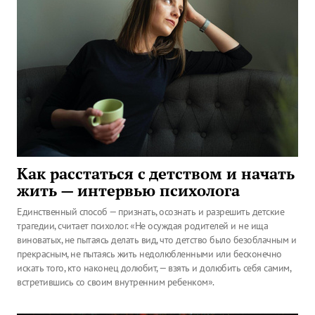
Как расстаться с детством и начать
жить — интервью психолога
Единственный способ — признать, осознать и разрешить детские
трагедии, считает психолог. «Не осуждая родителей и не ища
виноватых, не пытаясь делать вид, что детство было безоблачным и
прекрасным, не пытаясь жить недолюбленными или бесконечно
искать того, кто наконец долюбит, — взять и долюбить себя самим,
встретившись со своим внутренним ребенком».