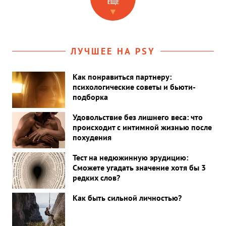
ЕЩЁ
«не в тех» и как это исправить? Разбираемся в хитросплетениях
▼
чувств вместе с психоаналитиком Андреем Россохиным.
ЛУЧШЕЕ НА PSY
Как понравиться партнеру:
психологические советы и бьюти-
подборка
Удовольствие без лишнего веса: что
происходит с интимной жизнью после
похудения
Тест на недюжинную эрудицию:
Сможете угадать значение хотя бы 3
редких слов?
Как быть сильной личностью?