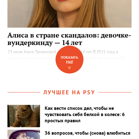
Алиса в стране скандалов: девочке-
вундеркинду — 14 лет
23 июля Алисе Тепляковой исполняется 14 лет. В 2021 году, в
ПОКАЗАТЬ
возрасте восьми лет, она поступила на факультет психологии МГУ.
ЕЩЁ
Как сейчас живет самый юный психолог в мире и какие последние
▼
новости у семьи Тепляковых?
ЛУЧШЕЕ НА PSY
Как вести список дел, чтобы не
чувствовать себя белкой в колесе: 6
простых правил
36 вопросов, чтобы (снова) влюбиться