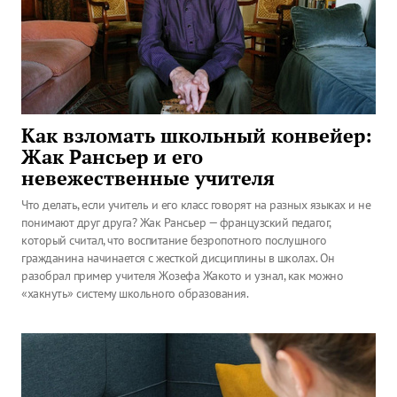
Как взломать школьный конвейер:
Жак Рансьер и его
невежественные учителя
Что делать, если учитель и его класс говорят на разных языках и не
понимают друг друга? Жак Рансьер — французский педагог,
который считал, что воспитание безропотного послушного
гражданина начинается с жесткой дисциплины в школах. Он
разобрал пример учителя Жозефа Жакото и узнал, как можно
«хакнуть» систему школьного образования.