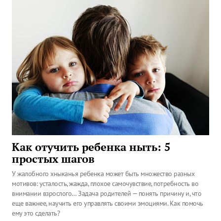
Как отучить ребенка ныть: 5
простых шагов
У жалобного хныканья ребенка может быть множество разных
мотивов: усталость, жажда, плохое самочувствие, потребность во
внимании взрослого… Задача родителей — понять причину и, что
еще важнее, научить его управлять своими эмоциями. Как помочь
ему это сделать?