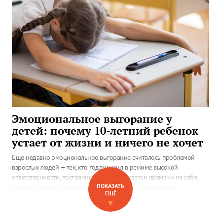
Эмоциональное выгорание у
детей: почему 10-летний ребенок
устает от жизни и ничего не хочет
Еще недавно эмоциональное выгорание считалось проблемой
взрослых людей — тех, кто годами жил в режиме высокой
ответственности, постоянных задач и нехватки времени на себя.
ПОКАЗАТЬ
Сегодня границы этого понятия постепенно стираются, а с
ЕЩЁ
признаками морального истощения все чаще сталкиваются
▼
школьники. Почему ребенок устает от привычных занятий