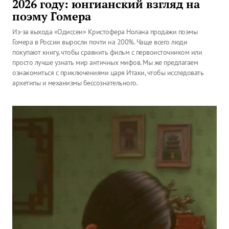
2026 году: юнгианский взгляд на
поэму Гомера
Из-за выхода «Одиссеи» Кристофера Нолана продажи поэмы
Гомера в России выросли почти на 200%. Чаще всего люди
покупают книгу, чтобы сравнить фильм с первоисточником или
просто лучше узнать мир античных мифов. Мы же предлагаем
ознакомиться с приключениями царя Итаки, чтобы исследовать
архетипы и механизмы бессознательного.