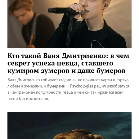
Кто такой Ваня Дмитриенко: в чем
секрет успеха певца, ставшего
кумиром зумеров и даже бумеров
Ваня Дмитриенко собирает стадионы, не покидает чарты и горячо
любим и зумерами, и бумерами — Psychologies решил разобраться,
в чем феномен популярности певца и чем он так нравится всем
почти без исключения.