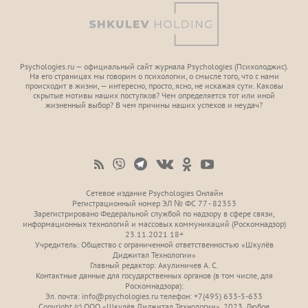
Psychologies.ru — официальный сайт журнала Psychologies (Психoлоджиc).
На его страницах мы говорим о психологии, о смысле того, что с нами
происходит в жизни, — интересно, просто, ясно, не искажая сути. Каковы
скрытые мотивы наших поступков? Чем определяется тот или иной
жизненный выбор? В чем причины наших успехов и неудач?
Сетевое издание Psychologies Онлайн
Регистрационный номер ЭЛ № ФС 77 - 82353
Зарегистрировано Федеральной службой по надзору в сфере связи,
информационных технологий и массовых коммуникаций (Роскомнадзор)
23.11.2021 18+
Учредитель: Общество с ограниченной ответственностью «Шкулёв
Диджитал Технологии»
Главный редактор: Акулиничев А. С.
Контактные данные для государственных органов (в том числе, для
Роскомнадзора):
Эл. почта: info@psychologies.ru телефон: +7(495) 633-5-633
Copyright (с) ООО «Шкулёв Диджитал Технологии», 2023. Любое