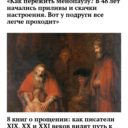
«Как пережить менопаузу? В 48 лет
начались приливы и скачки
настроения. Вот у подруги все
легче проходит»
8 книг о прощении: как писатели
XIX, XX и XXI веков видят путь к