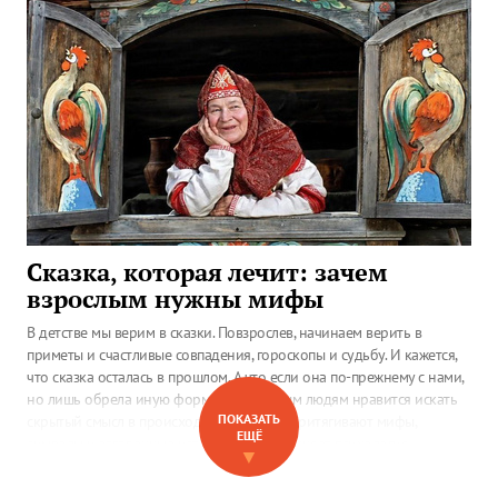
Сказка, которая лечит: зачем
взрослым нужны мифы
В детстве мы верим в сказки. Повзрослев, начинаем верить в
приметы и счастливые совпадения, гороскопы и судьбу. И кажется,
что сказка осталась в прошлом. А что если она по-прежнему с нами,
но лишь обрела иную форму? Некоторым людям нравится искать
ПОКАЗАТЬ
скрытый смысл в происходящем, других притягивают мифы,
ЕЩЁ
символы и загадочные истории. Как объясняет психология
▼
склонность людей к вере в таинственное, магическое?