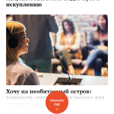
искуплению
Хочу на необитаемый остров:
важность «гигиены для мозга» для
ПОКАЗАТЬ
переводчика
ЕЩЕ
▼