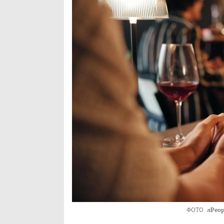
ФОТО
лPeop