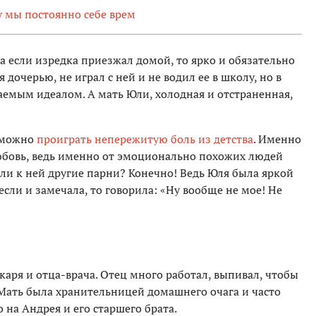
у мы постоянно себе врем
 а если изредка приезжал домой, то ярко и обязательно
 дочерью, не играл с ней и не водил ее в школу, но в
аемым идеалом. А мать Юли, холодная и отстраненная,
о можно
проиграть непережитую боль из детства
. Именно
юбовь, ведь именно от эмоционально похожих людей
 ли к ней другие парни? Конечно! Ведь Юля была яркой
 если и замечала, то говорила: «Ну вообще не мое! Не
аря и отца-врача. Отец много работал, выпивал, чтобы
 Мать была хранительницей домашнего очага и часто
о на Андрея и его старшего брата.