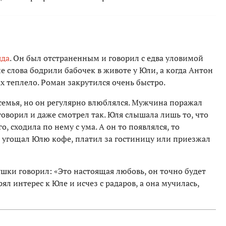
яда
. Он был отстраненным и говорил с едва уловимой
 слова бодрили бабочек в животе у Юли, а когда Антон
х теплело. Роман закрутился очень быстро.
а семья, но он регулярно влюблялся. Мужчина поражал
говорил и даже смотрел так. Юля слышала лишь то, что
о, сходила по нему с ума. А он то появлялся, то
а угощал Юлю кофе, платил за гостиницу или приезжал
ки говорил: «Это настоящая любовь, он точно будет
л интерес к Юле и исчез с радаров, а она мучилась,