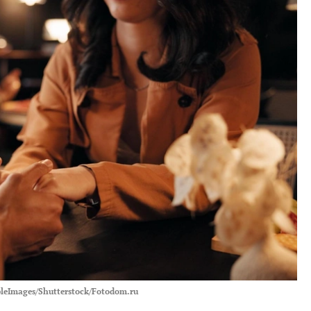
leImages/Shutterstock/Fotodom.ru