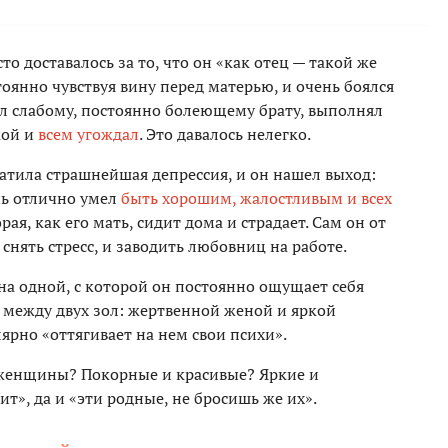
то доставалось за то, что он «как отец — такой же
тоянно чувствуя вину перед матерью, и очень боялся
ал слабому, постоянно болеющему брату, выполнял
кой и
всем угождал
. Это давалось нелегко.
атила страшнейшая депрессия, и он нашел выход:
ень отлично умел
быть хорошим, жалостливым и всех
орая, как его мать, сидит дома и страдает. Сам он от
снять стресс, и заводить любовниц на работе.
на одной, с которой он постоянно ощущает себя
 между двух зол: жертвенной женой и яркой
ярно «оттягивает на нем свои психи».
женщины? Покорные и красивые? Яркие и
ит», да и «эти родные, не бросишь же их».