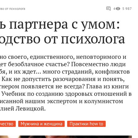
во от психолога
4
5 987
ь партнера с умом:
одство от психолога
но своего, единственного, неповторимого и
дет безоблачное счастье? Повсеместно люди
ебя, и их ждет… много страданий, конфликтов
 Как не допустить разочарования и понять,
нером появляется не всегда? Глава из книги
. Учебник по созданию здоровых отношений в
аписанной нашим экспертом и колумнистом
лией Левицкой.
чество
Мужчина и женщина
Практики how to