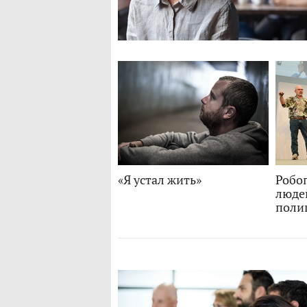
«Я устал жить»
Робоп
людей
поли