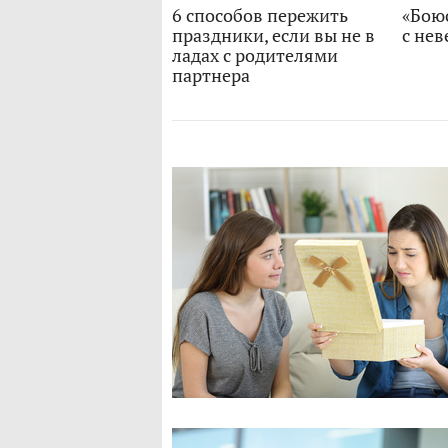
6 способов пережить
«Боюс
праздники, если вы не в
с нев
ладах с родителями
партнера