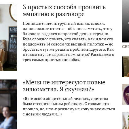
3 простых способа проявить
эмпатию в разговоре
Поникшие плечи, грустный взгляд, вздохи,
односложные ответы — обычно заметить, что у
близкого выдался непростой день, нетрудно.
Куда сложнее понять, что сказать, как и чем его
поддержать. И совсем уж высший пилотаж — не
СЕ
бросаться тут же решать проблемы другого. Как
в таком случае выражать эмпатию? Расскажем о
трех самых простых способах.
«Меня не интересуют новые
знакомства. Я скучная?»
«Я не особо общительный человек, с детства
была стеснительным ребенком. С годами это
прошло, но я по-прежнему не хочу знакомиться
с новыми людьми...»