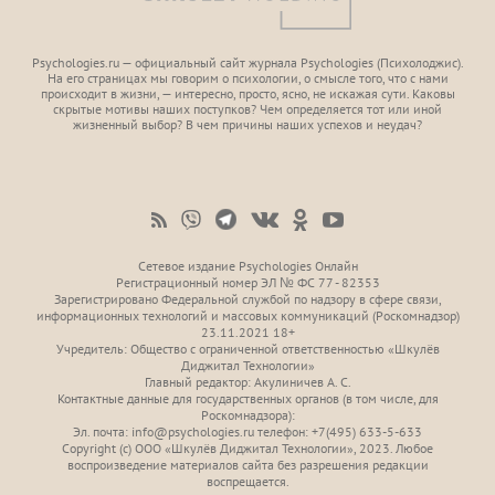
Psychologies.ru — официальный сайт журнала Psychologies (Психoлоджиc).
На его страницах мы говорим о психологии, о смысле того, что с нами
происходит в жизни, — интересно, просто, ясно, не искажая сути. Каковы
скрытые мотивы наших поступков? Чем определяется тот или иной
жизненный выбор? В чем причины наших успехов и неудач?
Сетевое издание Psychologies Онлайн
Регистрационный номер ЭЛ № ФС 77 - 82353
Зарегистрировано Федеральной службой по надзору в сфере связи,
информационных технологий и массовых коммуникаций (Роскомнадзор)
23.11.2021 18+
Учредитель: Общество с ограниченной ответственностью «Шкулёв
Диджитал Технологии»
Главный редактор: Акулиничев А. С.
Контактные данные для государственных органов (в том числе, для
Роскомнадзора):
Эл. почта: info@psychologies.ru телефон: +7(495) 633-5-633
Copyright (с) ООО «Шкулёв Диджитал Технологии», 2023. Любое
воспроизведение материалов сайта без разрешения редакции
воспрещается.