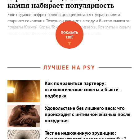
камня набирает популярность
Еще недавно нефрит прочно ассоциировался с украшениями
старшего поколения. Теперь он вернулся в моду и быстро вышел за
пределы Южной Кореи. Тонкие кольца, подвески, браслеты и серьги
ПОКАЗАТЬ
носят с повседневной одеждой, а сам камень снова
ЕЩЁ
воспринимается как материал с характером, историей и
▼
символическим значением.
ЛУЧШЕЕ НА PSY
Как понравиться партнеру:
психологические советы и бьюти-
подборка
Удовольствие без лишнего веса: что
происходит с интимной жизнью после
похудения
Тест на недюжинную эрудицию: