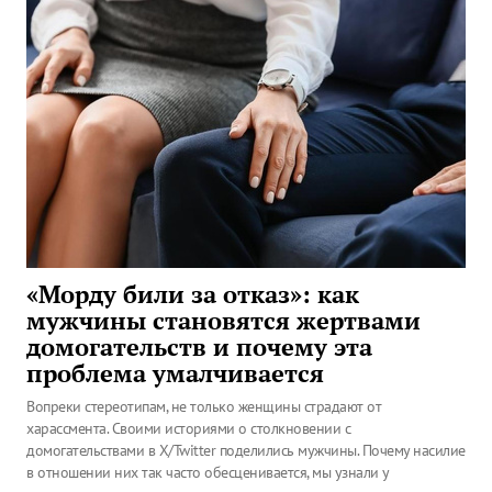
«Морду били за отказ»: как
мужчины становятся жертвами
домогательств и почему эта
проблема умалчивается
Вопреки стереотипам, не только женщины страдают от
харассмента. Своими историями о столкновении с
домогательствами в X/Twitter поделились мужчины. Почему насилие
в отношении них так часто обесценивается, мы узнали у