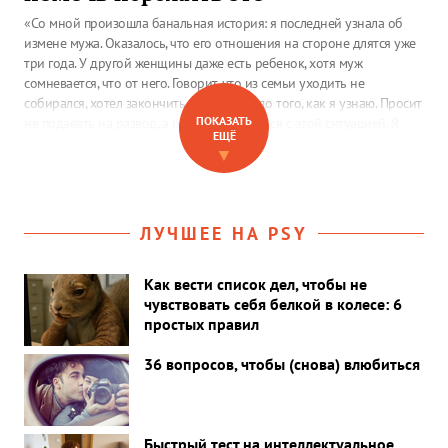
«Со мной произошла банальная история: я последней узнала об
измене мужа. Оказалось, что его отношения на стороне длятся уже
три года. У другой женщины даже есть ребенок, хотя муж
сомневается, что от него. Говорит, что из семьи уходить не
собирался, хотел закончить отношения до того, как я узнаю. Просит
ПОКАЗАТЬ
не подавать на развод, а помочь справиться с этой ситуацией. Я
ЕЩЁ
обещала, но мне очень тяжело, не знаю, как себя вести и что
▼
делать»
ЛУЧШЕЕ НА PSY
Как вести список дел, чтобы не
чувствовать себя белкой в колесе: 6
простых правил
36 вопросов, чтобы (снова) влюбиться
Быстрый тест на интеллектуальное