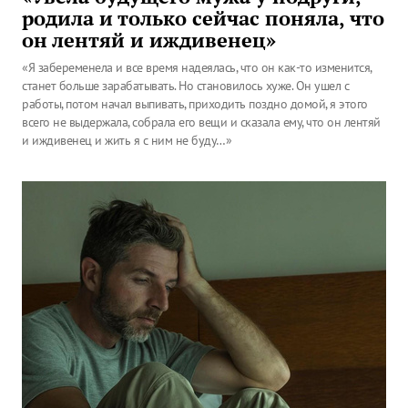
родила и только сейчас поняла, что
он лентяй и иждивенец»
«Я забеременела и все время надеялась, что он как-то изменится,
станет больше зарабатывать. Но становилось хуже. Он ушел с
работы, потом начал выпивать, приходить поздно домой, я этого
всего не выдержала, собрала его вещи и сказала ему, что он лентяй
и иждивенец и жить я с ним не буду…»