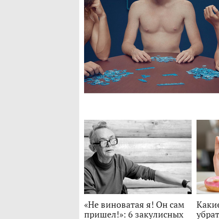
«Не виноватая я! Он сам
Каки
пришел!»: 6 закулисных
убрат