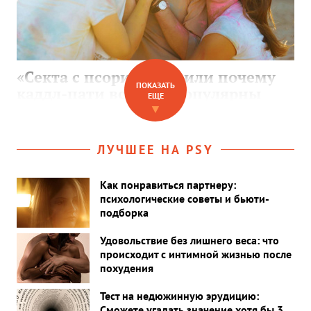
«Секта с псориазом», или почему
ПОКАЗАТЬ
каддл-пати все еще популярны
ЕЩЕ
▼
ЛУЧШЕЕ НА PSY
Как понравиться партнеру:
психологические советы и бьюти-
подборка
Удовольствие без лишнего веса: что
происходит с интимной жизнью после
похудения
Тест на недюжинную эрудицию:
Сможете угадать значение хотя бы 3