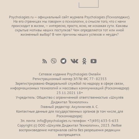
Psychologies.ru — официальный сайт журнала Psychologies (Психoлоджиc).
На его страницах мы говорим о психологии, о смысле того, что с нами
происходит в жизни, — интересно, просто, ясно, не искажая сути. Каковы
скрытые мотивы наших поступков? Чем определяется тот или иной
жизненный выбор? В чем причины наших успехов и неудач?
Сетевое издание Psychologies Онлайн
Регистрационный номер ЭЛ № ФС 77 - 82353
Зарегистрировано Федеральной службой по надзору в сфере связи,
информационных технологий и массовых коммуникаций (Роскомнадзор)
23.11.2021 18+
Учредитель: Общество с ограниченной ответственностью «Шкулёв
Диджитал Технологии»
Главный редактор: Акулиничев А. С.
Контактные данные для государственных органов (в том числе, для
Роскомнадзора):
Эл. почта: info@psychologies.ru телефон: +7(495) 633-5-633
Copyright (с) ООО «Шкулёв Диджитал Технологии», 2023. Любое
воспроизведение материалов сайта без разрешения редакции
воспрещается.