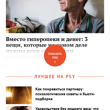
Вместо гиперопеки и денег: 3
вещи, которые на самом деле
нужны всем стареющим
ПОКАЗАТЬ
родителям
ЕЩЕ
▼
ЛУЧШЕЕ НА PSY
Как понравиться партнеру:
психологические советы и бьюти-
подборка
Удовольствие без лишнего веса: что