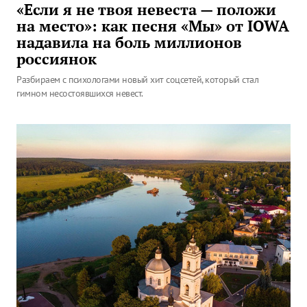
«Если я не твоя невеста — положи
на место»: как песня «Мы» от IOWA
надавила на боль миллионов
россиянок
Разбираем с психологами новый хит соцсетей, который стал
гимном несостоявшихся невест.