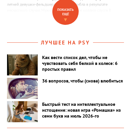
летней девушки-фельдшера, которая погибла в результате
ПОКАЗАТЬ
несчастного случая. Мужчина женился на ее коллеге спустя 8
ЕЩЁ
месяцев после смерти бывшей жены — и это, по мнению
▼
комментаторов, неуважение к ее памяти.
ЛУЧШЕЕ НА PSY
Как вести список дел, чтобы не
чувствовать себя белкой в колесе: 6
простых правил
36 вопросов, чтобы (снова) влюбиться
Быстрый тест на интеллектуальное
истощение: новая игра «Ромашка» из
семи букв на июль 2026-го