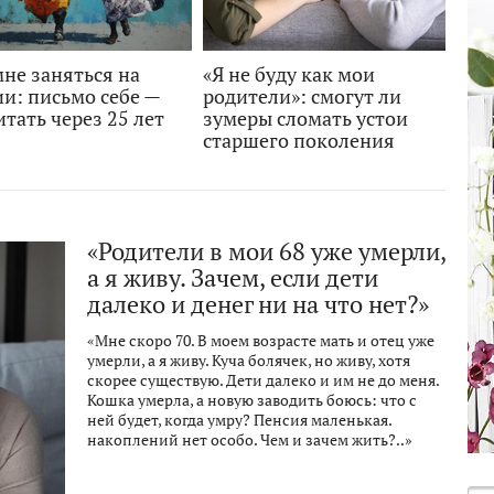
не заняться на
«Я не буду как мои
и: письмо себе —
родители»: смогут ли
тать через 25 лет
зумеры сломать устои
старшего поколения
«Родители в мои 68 уже умерли,
а я живу. Зачем, если дети
далеко и денег ни на что нет?»
«Мне скоро 70. В моем возрасте мать и отец уже
умерли, а я живу. Куча болячек, но живу, хотя
скорее существую. Дети далеко и им не до меня.
Кошка умерла, а новую заводить боюсь: что с
ней будет, когда умру? Пенсия маленькая.
накоплений нет особо. Чем и зачем жить?..»