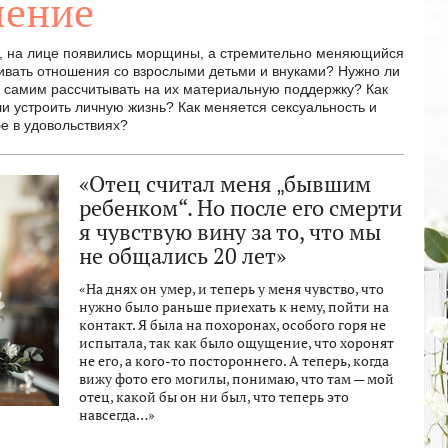
ление
и, на лице появились морщины, а стремительно меняющийся
аивать отношения со взрослыми детьми и внуками? Нужно ли
 самим рассчитывать на их материальную поддержку? Как
 устроить личную жизнь? Как меняется сексуальность и
бе в удовольствиях?
«Отец считал меня „бывшим
ребенком“. Но после его смерти
я чувствую вину за то, что мы
не общались 20 лет»
«На днях он умер, и теперь у меня чувство, что
нужно было раньше приехать к нему, пойти на
контакт. Я была на похоронах, особого горя не
испытала, так как было ощущение, что хоронят
не его, а кого-то постороннего. А теперь, когда
вижу фото его могилы, понимаю, что там — мой
отец, какой бы он ни был, что теперь это
навсегда…»