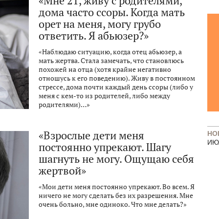
«Мне 21, живу с родителями,
дома часто ссоры. Когда мать
орет на меня, могу грубо
ответить. Я абьюзер?»
«Наблюдаю ситуацию, когда отец абьюзер, а
мать жертва. Стала замечать, что становлюсь
похожей на отца (хотя крайне негативно
отношусь к его поведению). Живу в постоянном
стрессе, дома почти каждый день ссоры (либо у
меня с кем-то из родителей, либо между
родителями)…»
«Взрослые дети меня
НО
ИЮ
постоянно упрекают. Шагу
шагнуть не могу. Ощущаю себя
жертвой»
«Мои дети меня постоянно упрекают. Во всем. Я
ничего не могу сделать без их разрешения. Мне
очень больно, мне одиноко. Что мне делать?»