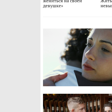
жениться на своей
Жить
девушке»
невы