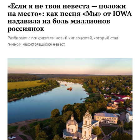
«Если я не твоя невеста — положи
на место»: как песня «Мы» от IOWA
надавила на боль миллионов
россиянок
Разбираем с психологами новый хит соцсетей, который стал
гимном несостоявшихся невест.