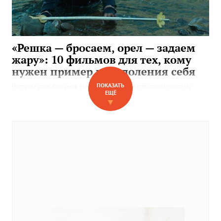
«Решка — бросаем, орел — задаем
жару»: 10 фильмов для тех, кому
нужен пример преодоления себя
ПОКАЗАТЬ
Часть из этих фильмов сняты по реальным событиям, поэтому
ЕЩЁ
отмахнуться с привычным «такое только в кино и бывает» у вас
▼
точно не выйдет.