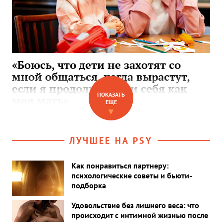
«Боюсь, что дети не захотят со
мной общаться, когда вырастут,
если я продолжу вести себя как
ПОКАЗАТЬ
моя мать»
ЕЩЕ
▼
ЛУЧШЕЕ НА PSY
Как понравиться партнеру:
психологические советы и бьюти-
подборка
Удовольствие без лишнего веса: что
происходит с интимной жизнью после