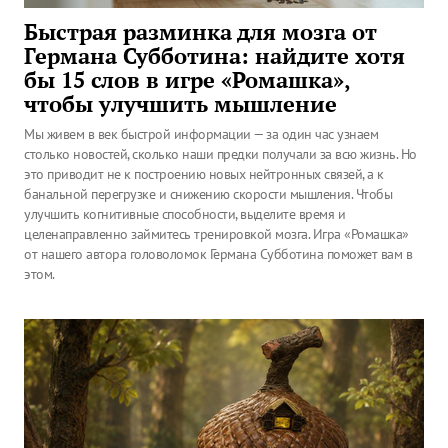
Быстрая разминка для мозга от
Германа Субботина: найдите хотя
бы 15 слов в игре «Ромашка»,
чтобы улучшить мышление
Мы живем в век быстрой информации — за один час узнаем
столько новостей, сколько наши предки получали за всю жизнь. Но
это приводит не к построению новых нейтронных связей, а к
банальной перегрузке и снижению скорости мышления. Чтобы
улучшить когнитивные способности, выделите время и
целенаправленно займитесь тренировкой мозга. Игра «Ромашка»
от нашего автора головоломок Германа Субботина поможет вам в
этом.