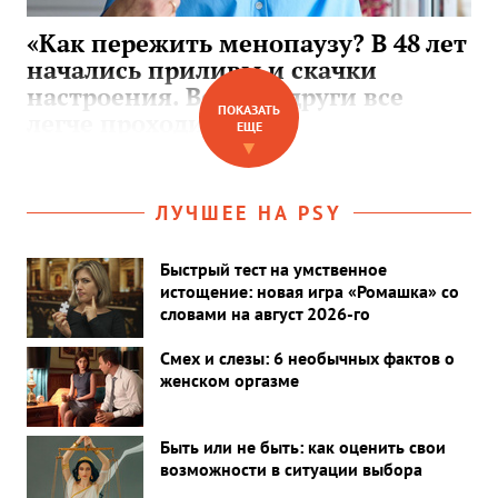
«Как пережить менопаузу? В 48 лет
начались приливы и скачки
настроения. Вот у подруги все
ПОКАЗАТЬ
легче проходит»
ЕЩЕ
▼
ЛУЧШЕЕ НА PSY
Быстрый тест на умственное
истощение: новая игра «Ромашка» со
словами на август 2026-го
Смех и слезы: 6 необычных фактов о
женском оргазме
Быть или не быть: как оценить свои
возможности в ситуации выбора