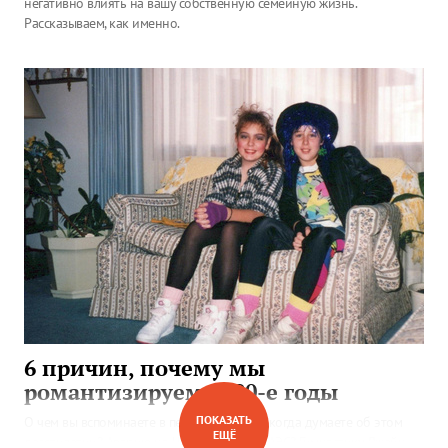
негативно влиять на вашу собственную семейную жизнь.
Рассказываем, как именно.
6 причин, почему мы
романтизируем 1980-е годы
ПОКАЗАТЬ
О чем вы вспоминаете в первую очередь, когда думаете об этом
ЕЩЁ
десятилетии? Аварию на Чернобыльской АЭС? Гимнастику Джейн