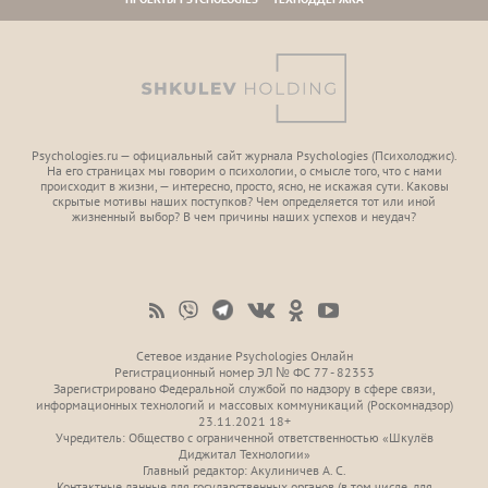
Psychologies.ru — официальный сайт журнала Psychologies (Психoлоджиc).
На его страницах мы говорим о психологии, о смысле того, что с нами
происходит в жизни, — интересно, просто, ясно, не искажая сути. Каковы
скрытые мотивы наших поступков? Чем определяется тот или иной
жизненный выбор? В чем причины наших успехов и неудач?
Сетевое издание Psychologies Онлайн
Регистрационный номер ЭЛ № ФС 77 - 82353
Зарегистрировано Федеральной службой по надзору в сфере связи,
информационных технологий и массовых коммуникаций (Роскомнадзор)
23.11.2021 18+
Учредитель: Общество с ограниченной ответственностью «Шкулёв
Диджитал Технологии»
Главный редактор: Акулиничев А. С.
Контактные данные для государственных органов (в том числе, для