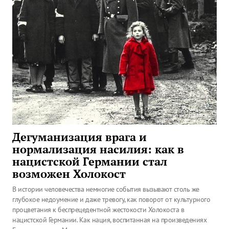
Дегуманизация врага и
нормализация насилия: как в
нацистской Германии стал
возможен Холокост
В истории человечества немногие события вызывают столь же
глубокое недоумение и даже тревогу, как поворот от культурного
процветания к беспрецедентной жестокости Холокоста в
нацистской Германии. Как нация, воспитанная на произведениях